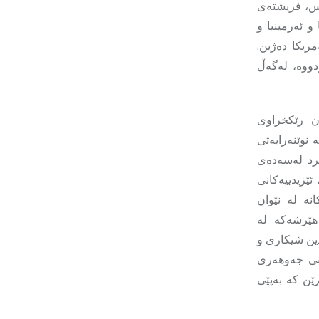
وس، فریشتەی
و ئەرمینیا و
ریکا دەژین.
دووە، لەگەڵ
ەن رێکخراوی
نوێنەرایەتی
کرد لەسەدەی
ێزیدییەکانی
نە لە نێوان
هێرشەکە لە
 چەندین شیکاری و
دنی جەوهەری
رێن کە بەپێی