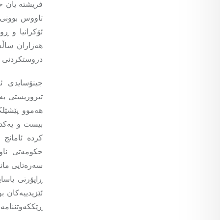
فریشتە یان ح
تاووس بوونی ھ
ئۆکرانیا و ڕ
هەزاران ساڵە
دروستکردنی شنگا
جینۆسایدی ئێ
تیروریستی بە
هەموو پێشێلک
بیست و یەکدا
کردە ئامانج 
حکومەتی ناو
ڕاپۆرتی یاسا
ئێزیدییەکان ب
ڕێککەوتننامەی ڕێ