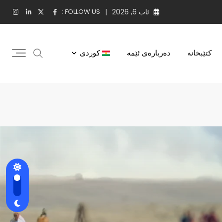
ئاب 6, 2026
FOLLOW US :
کتێبخانه
دەربارەی ئێمە
کوردی