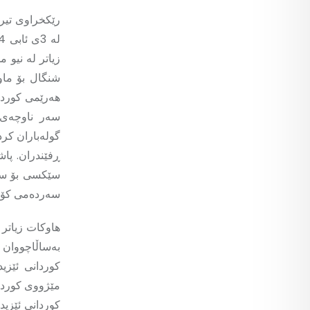
هەرێمی کوردست
گولەباران کرد
ڕفێندران. پاش
سێکسی بۆ سەر
سەردەمی کۆیلا
بەساڵاچووان و
کوردانی ئێزی
مێژووی کوردان