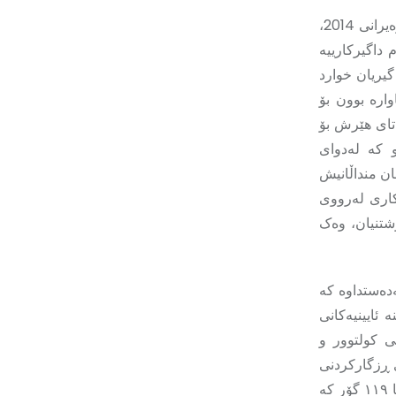
رێکخراوی تیروریستی داعش، دوای کۆنترۆڵکردنەوەی پارێزگای نەینەوا لە 9ی حوزەیرانی 2014،
ەم داگیرکارییە
ەزاریان لەسەر چیای گیریان خوارد
ن. نزیکەی ٣٥٠ هەزار کەس ئاوارە بوون بۆ
ەتای هێرش بۆ
 دەوروبەری، ١٢٩٣ کەس کوژراون، لەنێویاندا ٤٠٠ پیاو کە لەدوای
ان منداڵانیش
لکاری لەرووی
شتنیان، وەک
ن لەدەستداوە کە
 ئایینیەکانی
ی کولتوور و
ی ڕزگارکردنی
کوردانی ئێزیدی لە دەستی داعش، کە لە مانگی ئابی ٢٠٢٣ تۆمارکراوە، تا کو ئێستا ١١٩ گۆر کە