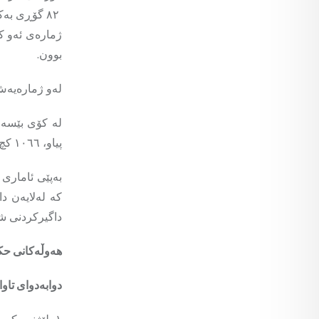
٨٢ گۆڕی بەکۆمەڵ و ٣٧ گۆڕی تاکەکەسی کوردانی ئێزیدی لە شنگال دۆزراونەتەوە.
بوون.
لەو ژمارەیەش سێ هەزارو ٥٤٨ کەسیان ژ
پیاو، ١٠٦٦ کچ و ٩٥٧ کوڕ.
بەپێی ئاماری
کە لەلایەن د
داگیرکردنی شەنگال و دەوروبەریدا
هەوڵەکانی حک
دوابەدوای تاو