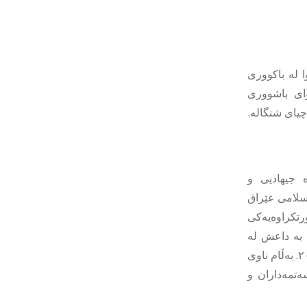
 لە باکووری
ای باشووری
 جیهادیی و
یسلامی عێراق
ورتکراوەیەکی
و گرووپە بە داعش لە
کاتێکدا سەریهەڵدا کە بوونە چەکداری تۆندئاژۆ لە شەڕی ناوخۆی سوریا لە ساڵی ٢٠١٢. بەڵام ناوی
ەتمەداران و