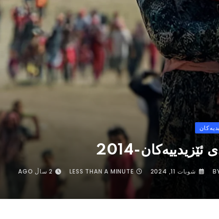
دیەکان
ئێزیدییەکان-2014
B
شوبات 11, 2024
LESS THAN A MINUTE
2 ساڵ AGO