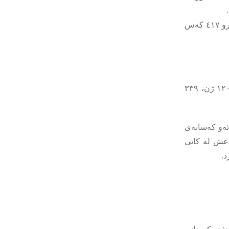
ژمارەی ئەو کەسانەی لە ٣ی ئابی ٢٠١٤ لەلایەن داعشەوە ڕفێندراون، شەش هەزارو ٤١٧ کەس
لە کۆی بێسەروشوێنکراوەکان تا ئێستا ٣٥٧٠ کەس ڕزگار کراون کە بریتین لە ١٢٠٨ ژن، ٣٣٩
ئەو کەسانەی
اعش لە کاتی