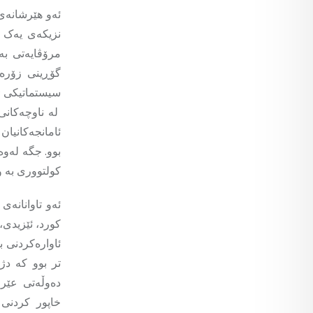
ئەو هێرشانەی
نزیکەی یەک ل
مرۆڤایەتی بە
گۆڕینی زۆرەم
سیستماتیکی ژن
لە ناوچەکانی
ئامانجەکانیا
بوو. جگە لەوە
کولتووری بە و
ئەو تاوانانە
کورد، ئێزیدی،
ئاوارەکردنی ب
تر بوو کە دژ
دەوڵەتی عێر
خاپور کردنی