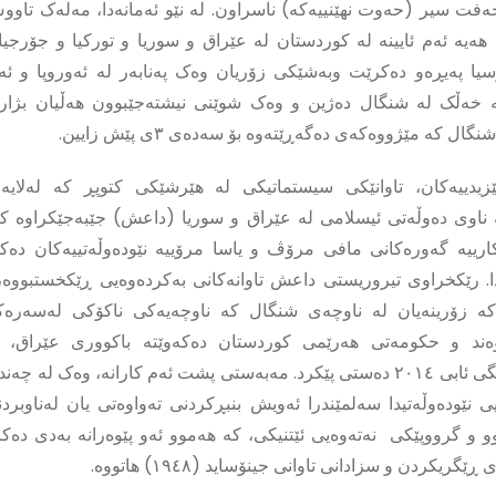
ەفت سیر (حەوت نھێنییەکە) ناسراون. لە نێو ئەمانەدا، مەلەک تاو
ەیە ئەم ئایینە لە کوردستان لە عێراق و سوریا و تورکیا و جۆرجیا 
وسیا پەیڕەو دەکرێت وبەشێکی زۆریان وەک پەنابەر لە ئەوروپا و ئەم
 خەڵک لە شنگال دەژین و وەک شوێنی نیشتەجێبوون هەڵیان بژار
ل کە مێژووەکەی دەگەڕێتەوە بۆ سەدەی ٣ی پێش زایین.
زیدییەکان، تاوانێکی سیستماتیکی لە هێرشێکی کتوپڕ کە لەلای
 ناوی دەوڵەتی ئیسلامی لە عێراق و سوریا (داعش) جێبەجێکراوە کە 
ارییە گەورەکانی مافی مرۆڤ و یاسا مرۆییە نێودەوڵەتییەکان دە
. رێکخراوی تیروریستی داعش تاوانەکانی بەکردەوەیی ڕێکخستبووە، ئ
کە زۆرینەیان لە ناوچەی شنگال کە ناوچەیەکی ناکۆکی لەسەرەکا
ەند و حکومەتی هەرێمی کوردستان دەکەوێتە باکووری عێراق، 
سەرەتایی مانگی ئابی ٢٠١٤ دەستی پێکرد. مەبەستی پشت ئەم کارانە، وەک لە
یی نێودەوڵەتیدا سەلمێندرا ئەویش بنبڕکردنی تەواوەتی یان لەناوبر
وو و گرووپێکی نەتەوەیی ئێتنیکی، کە هەموو ئەو پێوەرانە بەدی دەک
گریکردن و سزادانی تاوانی جینۆساید (١٩٤٨) هاتووە.