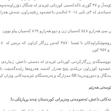
ن و دوو هەزارو ٨٦٩ کەسیان پیاو بوون.
 نووسینگەی ڕزگارکردنی کوردانی ئێزیدی لە دەستی داعش، ژمارەی 
اعشەوە کوژراون نزیکەی پێنج هەزار کەسە. هەروەها رایدەگەینێت د
 68 مەزارگە و پەرەستگای ئێزیدییەکانی وێران کرد.
ومەتی هەرێم
انەکانی داعش، ئەنجومەنی وەزیرانی کوردستان چەند بڕیارێکی دا: