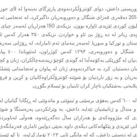
لە 3ی ئابی 2014 دەڤەری قەزای شنگال و دەوروبەریان داگیرکرد، لە ئەنجامی ئ
زیاتر لە نیو ملیۆن کوردی ئێزیدی ئاوارە بوون، نزیکەی 150 ه
شنگال بۆ ماوەی زیاتر لە دە ڕۆژ بێ ئاو و خوارد
ان و تورکیا و سوریا. لەسەر بنەمای ئەم ئامارانە، لە ڕۆژانی سەر
سەر ناوچەی شنگال و
نیان لە گۆڕێکی بەکۆمەڵدا لە گوندی کۆچۆ زیندەبەچاڵکران، ژنان و کچ
ان دەستیان کرد بە جیاکردنەوەی ژنان لە پیاوان و ئەنجامدانی پێش
یان و بە زۆر ناردنیان بۆ شوێنە کۆنترۆڵکراوەکانیان و کڕین و فرۆ
یەتی. بەشێکیان ناچار کران ئاینیان بۆ ئیسلام بگۆڕن.
هاوکات زیاتر لە ٦٠٠ کەس بەهۆی برسێتی و تینوێتی و ماندوێتی لە ڕێگادا گیانیا
 منداڵ و ژنانیشیان تێدایە. داعش، بە وێرانکردنی پەرەستگا و شوێنە
دی کە مێژووەکەی بۆ هەزاران ساڵ دەگەڕێتەوە، هەوڵی لەناوبردن
ی ئێزیدی و پێکهاتەکانی دیکەی داوە. بەپێی دوایین ئاماری فەرمانگە