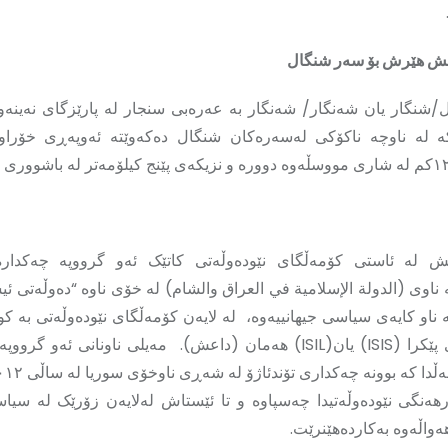
اعش هێرش بۆ سەر شنگال
شنگار یان شەنگار/ شەنگار بە عەرەبی سنجار لە پارێزگای نەینەوا
ە لە ناوچە ناکۆکی لەسەرەکان شنگال دەکەوێتە ئەوپەڕی خۆراو
ش لە ئاستی کۆمەڵگای نێودەوڵەتی کاتێک ئەو گرووپە چەکدارە
ناوی (الدولة الإسلامية في العراق والشام) لە خۆی ناوە “دەوڵەتی ئ
ە ناو کایەی سیاسی جیهانییەوە، لە لایەن کۆمەڵگای نێودەوڵەتی بە ک
سادە ئاماژەی پێکرا (ISIS) یان(ISIL) هەمان (داعش). مەیلی ناونانی ئە
ەنگی نێودەوڵەتیدا چەسپاوە و تا ئێستاش لەلایەن زۆرێک لە سیاس
هەواڵەوە بەکاردەهێنرێت.