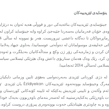
ینۆسایدی ئێزیدییەکان
ەی خۆیان فەرمانیان بەسەردا جێبەجێ کراوە واتە جینۆساید کراون لە 
نی خەلیفەی موسولمانان لە دەوڵەتی عوسمانیدا، بەناوی جیهاد پەلامار
ان كردن و ژمارەیەكی زۆر ژن وکچ و منداڵەکانیان بەدیلگرت و ئەوەی
ن کرد، رێک وەک هەمان سناریۆی داعش وەک هێزێکی ئیسلامی سیاسی
لەساڵی 2014 ئەنجامیدا.
 لە دژی کوردانی ئێزیدی بەبەردەوامی بەهۆی ئایین وزمانی دایکیان 
م وڵاتەن و ئایینی ئێزیدیش یەکێکە لە ئایینە کۆنەکانی کوردستان ومی
یەت باوەڕێکی یەکتاپەرستییە کە لەسەر بنەمای باوەڕبوون بەیەک خودای
 و بە چاودێری ھێپتادێکی حەوت بوونەوەری پیرۆزی دروست کراوە، ک