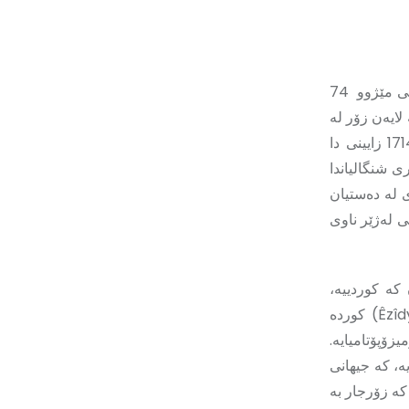
جینۆسایدی ئێزیدییەکان بناغەیەکی دور و قووڵی هەیە ئەوان بە درێژایی مێژوو 74
لایەن زۆر لە
دەسەڵاتە فەرمانڕەواکان تا دەگاتە داعشی تیروریست. هەر بۆ نموونە لە ساڵی 1714 زایینی دا
ی شنگالیاندا
 لە دەستیان
 لەژێر ناوی
کە کوردییە،
ڕووبەڕووی مەرگ وجینۆساید بوونەتەوە. ئێزیدییەکان: Êzîdiyekan یان ئێزیدی Êzîdy) کوردە
زۆپۆتامیایە.
ە، کە جیھانی
ە زۆرجار بە