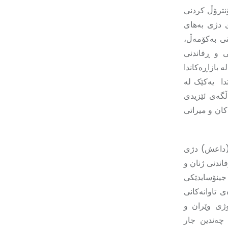
نترۆڵ کردنی
ی دژی بەهای
نی بەکۆمەڵ،
ی و ڕفاندنی
 بازاڕەکاندا
دا یەکێک لە
ڵگەی ئێزیدی
کان و میراتی
 (داعش) دژی
اندنی ژنان و
 جینۆسایدێکی
 تاوانەکانی
ژی وێران و
چەندین جار