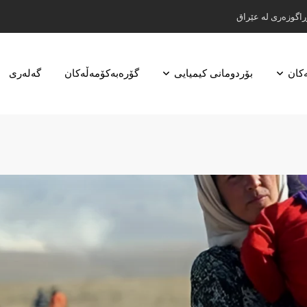
ڕاگوزەری لە عێراق
ەکان
بۆردومانی کیمیایی
گۆرەبەکۆمەڵەکان
گه‌له‌ری