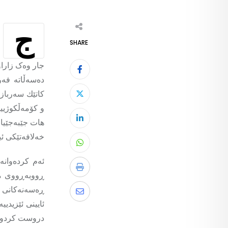
ج
SHARE
جار وەک زاراو
كاتێك سەربازا
و كۆمەڵكوژیی
هات جێبەجێیا
خەلافەتێکی ئیسلامی 
ئەم کردەوانە
ڕەسەنەکانی ئە
ئایینی ئێزیدی
دروست کردووە