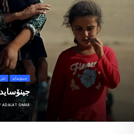
جینۆساید
ئێزی
جینۆسایدی 
Y
ADALAT OMAR