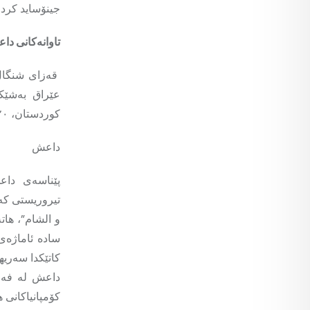
جینۆساید کرد.
تاوانەکانی د
قەزای شنگال/
عێراق بەشێک
کوردستان، ١٢٠کم لە شاری مووسڵەوە دوورە و نزیکەی پێنج کیلۆمەتر لە باشووری چیای شنگالە.
داعش
پێناسەی داع
تیروریستی کە 
و الشام”، هات
داعش لە فەره
کۆمپانیاکانی 