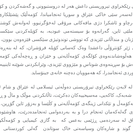
 رێکخراوی تیروریستی داعش هەر لە دروستبوونی و گەشەکردن و کۆ
ەسەر سێی خاکی عێراق و سوریا ئەنجامیاندا، کۆمەڵێک پێشێلکار
رچاو و ئاشکرا دژی مافەکانی مرۆڤی لەخۆگرتبوو، لەوانەش کوشت
لێی ئاین، گەرانەوە بۆ سیستەمی عبودیە، بە کۆیلەکردنی سێکس
ان و منداڵانی ئێزیدی کە تووشی توندوتیژی سێکسی قێزەوەن بوون، لە
 ژێر کۆنترۆڵی داعشدا وەک کەسانی کۆیلە فرۆشران، کە لە بنەڕەت
ن هەڵوەشاندنەوەی کۆلگەی کۆمەڵایەتی و خێزان و ڕەچەڵەکی کۆمە
ش بۆ سڕینەوەی شوناس و مێژووی ئێزیدی، وێرانکردنی شوێنە ئاینییە
ردی ئەنجامدرا، کە هەموویان دەچنە خانەی جینۆساید.
ی لە لایەن رێکخراوی تیرۆریستی دەوڵەتی ئیسلامی لە عێراق و شام
 شەبەک، کاکەیی، مەسیحییەکان دەکرێت، تاڵانکردنی موڵک و ماڵ و ڕف
ەکۆمەڵ و تێکدانی ژینگەی کۆمەڵایەتی و کڵێسا و بەزۆر ئاین گۆڕین،
ی گەلەکەمان ئەنجام درا و بە بەردەوامی ئەنجامدەدرێت، هاوشێوەی
اق لە سەردەمی ڕژێمی بەعس کە بە گازی کیمیایی و کۆمەڵکو
 گوند و شارەکان وسیاسەتی خاک سوتاندن گەلی کوردستانی 