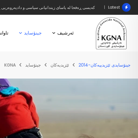
Latest
کەیسی ڕەفحا لە یاسای زیندانیانی سیاسی و دادپەروەریی 
ئەرشیف
جینۆساید
تاوان
جینۆسایدی ئێزیدییەکان-2014
ئێزیدیەکان
جینۆساید
KGNA