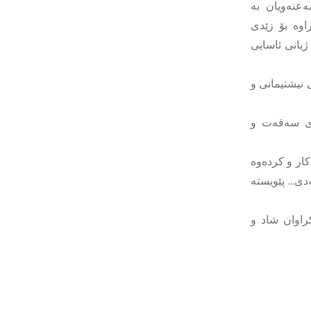
ەعنەویان بە
اوە بۆ زێدی
ژیانی ئاسایی
نیشتیمانی و
ەی سەقەت و
کار و کردەوە
ەدی… پێویستە
راوان شاد و