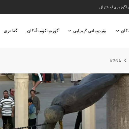
ڕاگوزەری لە عێراق
ەکان
بۆردومانی کیمیایی
گۆرەبەکۆمەڵەکان
گه‌له‌ری
KGNA