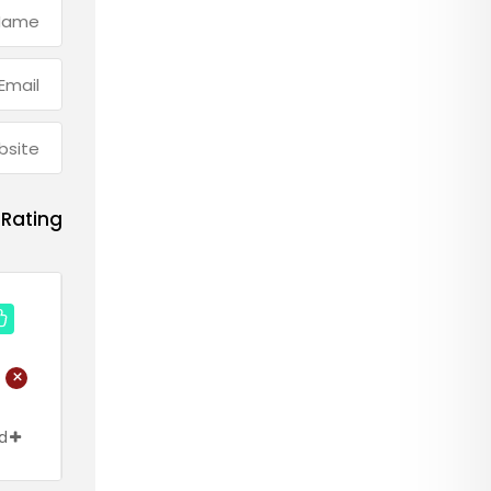
Rating
+
ld