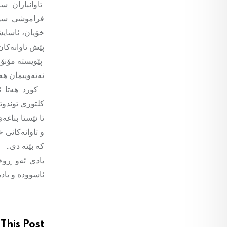
تاوانباران س
فراموشی سپێر
خۆیان، ئاسایش
پێش تاوانەکان
پێویستە مۆنۆ
نەتەوییمان هە
کورد هەتا ئ
کلتوری توندو
تا ئێستا بناغ
و تاوانەکانی 
کە بێتە دی..
یادی ئەو ڕوخ
ئاسوودە و یادی
This Post: