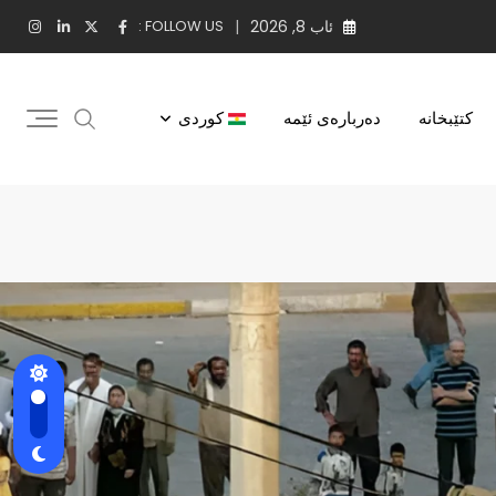
ئاب 8, 2026
FOLLOW US :
کتێبخانه
دەربارەی ئێمە
کوردی