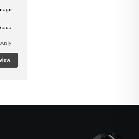
Image
Video
ously