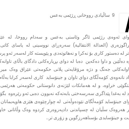
4
9 ساڵیادی رووخانی ڕژێمی بەعس
دوای ئەوەی رژێمی ئاگر وئاسنی بەعس و سەدام رووخا، لە عێر
اگوزەری (العدالة الانتقالية) سەرەڕای نووسینی لە یاسای کاتی 
ر لە دەستور کاری بۆ نەکرا و نەهاتوتەدی و پێویستە کار لەسەر ئەو پر
 دەڵێین و داوا دەکەین دەبا لە دوای بڕیارەکانی دادگای باڵای تاوانەک
اوانەکانی جەنگ و دژە مرۆڤایەتی پلانی حکومەتی عێراق وەک میر
اد نانەوەی کۆمەڵگای دوای تاوان و جینۆساید کاری لەسەر کرابا بەڵام 
گوێی خراوە، و لە هەمانکات لێژنەی دانوستانی حکومەتی ھەرێمی
د لە بەغدا پێداگری سەرسەختی بابەتەکە نەبوون. دەبی ئەو رێرەوە بگ
ای جینۆساید کۆمەڵگای نێودەوڵەتی لە چوارچێوەی هێزی هاوپەیمانان 
تر هەروەک سڵیان لە چسپاندنی دادپەروەری کردوە وەک وڵاتانی خاو
 و جینۆسایدی بۆسناهەرزگوین و زۆری تر…