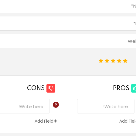
1
2
3
4
5
CONS
PROS
+
Add Field
Add Fie