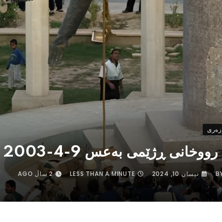
زەری
وخانی ڕژێمی بەعس 9-4-2003
B
نیسان 10, 2024
LESS THAN A MINUTE
2 ساڵ AGO