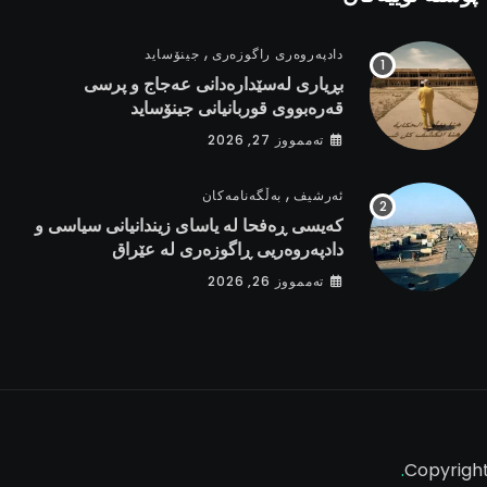
,
دادپەروەری راگوزەری
جینۆساید
بڕیاری لەسێدارەدانی عەجاج و پرسی
قەرەبووی قوربانیانی جینۆساید
تەممووز 27, 2026
,
ئەرشیف
بەڵگەنامەکان
کەیسی ڕەفحا لە یاسای زیندانیانی سیاسی و
دادپەروەریی ڕاگوزەری لە عێراق
تەممووز 26, 2026
Copyright