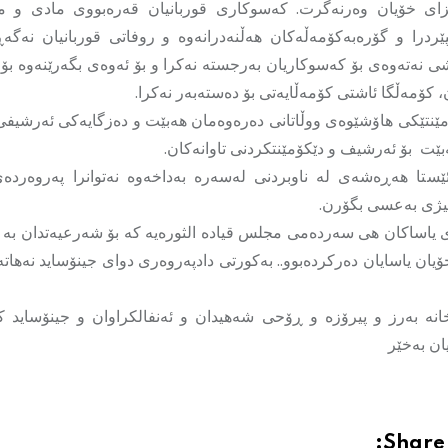
زای خۆیان وەرنەگرت. کەسوکاری قوربانیان قەرەبووی مادی و م
درا و گۆرەبەکۆمەڵەکان هەڵنەدرانەوە و روفاتی قوربانیان نەگەڕ
ی نەتەوەی بۆ کەسوکاریان بەرجستە نەکرا و بۆ ئەوەی بگەرێنەوە بۆ 
، کۆمەڵگا ئاشتی کۆمەڵایەتی بۆ دەستەبەر نەکرا.
مێنتێکی هاۆشێوەی ووڵاتانی دەرەوەمان هەبێت و دەزگایەکی ئەرشیفی 
بێت بۆ ئەرشیف و دێکۆمێنتکردنی تاوانەکان.
ێستا هەڕەشەی لە ناوبردنی لەسەرە بەداخەوە نەتوانرا پەروەرد
تیژی بەعسی بگۆرن.
ەی یاساکان هی سەردەمی مجلس قیادە الثورەیە کە بۆ شەرعیەتدان بە 
خۆیان یاسایان دەرکردەبوو.. بەکورتی دادپەروەری دوای جینۆساید نەهات
انە بەرز و پیرۆزە و ڕۆحی شەهیدان و ئەنفالکراوان و جینۆساید ک
ان بەخێر
Share 