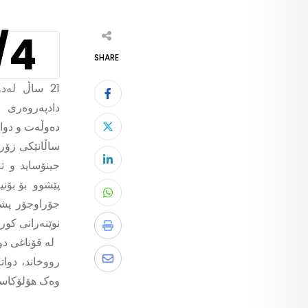
/
SHARE
21 ساڵ لە
دادپەروەری ر
دەوڵەت و دوات
ساڵانێکی زۆرە
جینۆساید و ت
پێشوو بۆ بۆنی
جۆراوجۆر پشت
نوێنەرانی کور
لە قۆناغی دو
رووخاند، دوا
وەک هۆلۆکاست