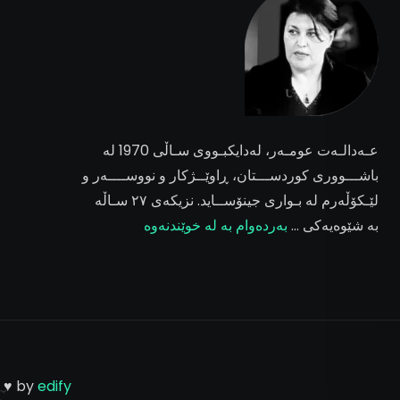
عـەدالـەت عومـەر
، لەدایکبـووی سـاڵی 1970 لە
باشـــووری کوردســـتان، ڕاوێــژکار و نووســــەر و
لێـکۆڵەرم لە بـواری جینۆســاید. نزیکەی ٢٧ سـاڵە
بە شێوەیەکی …
بەردەوام بە لە خوێندنەوە
h ♥ by
edify.