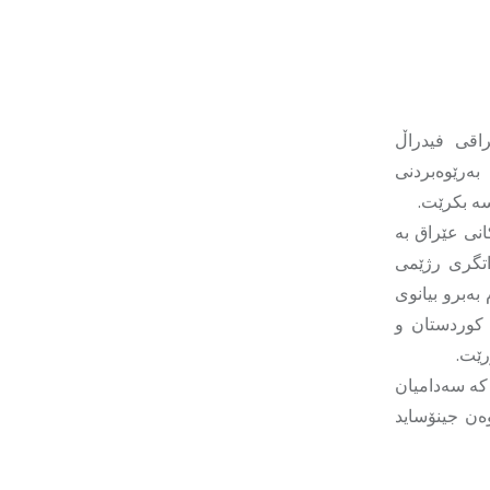
اقی فیدراڵ
بەرێوەبردنی
سە بکرێت.
انی عێراق بە
اتگری رژێمی
بەبرو بیانوی
 کوردستان و
ۆرێت.
کە سەدامیان
ەن جینۆساید