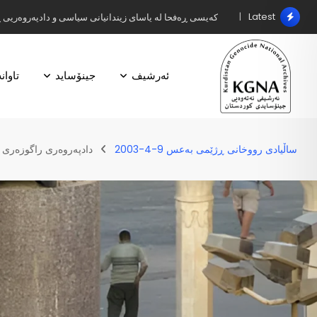
Latest
کەیسی ڕەفحا لە یاسای زیندانیانی سیاسی و دادپەروەریی 
ئەرشیف
جینۆساید
تاوان
ساڵیادی رووخانی ڕژێمی بەعس 9-4-2003
دادپەروەری راگوزەری