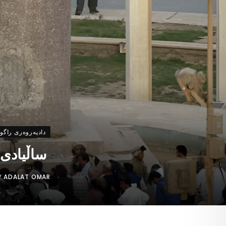
دادپەروەری راگو
ساڵیادی رو
Y
ADALAT OMAR