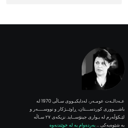
عـەدالـەت عومـەر
، لەدایکبـووی سـاڵی 1970 لە
باشـــووری کوردســـتان، ڕاوێــژکار و نووســــەر و
لێـکۆڵەرم لە بـواری جینۆســاید. نزیکەی ٢٧ سـاڵە
بە شێوەیەکی …
بەردەوام بە لە خوێندنەوە