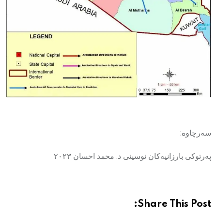
سەرچاوە:
پەرتوکی بارزانیەکان نوسینی د. محمد احسان ٢٠٢٣
Share This Post: