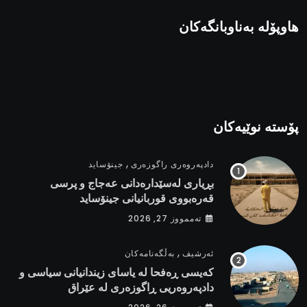
هاوپۆلە بەناوبانگەکان
پۆستە نوێیەکان
,
دادپەروەری راگوزەری
جینۆساید
بڕیاری لەسێدارەدانی عەجاج و پرسی
قەرەبووی قوربانیانی جینۆساید
تەممووز 27, 2026
,
ئەرشیف
بەڵگەنامەکان
کەیسی ڕەفحا لە یاسای زیندانیانی سیاسی و
دادپەروەریی ڕاگوزەری لە عێراق