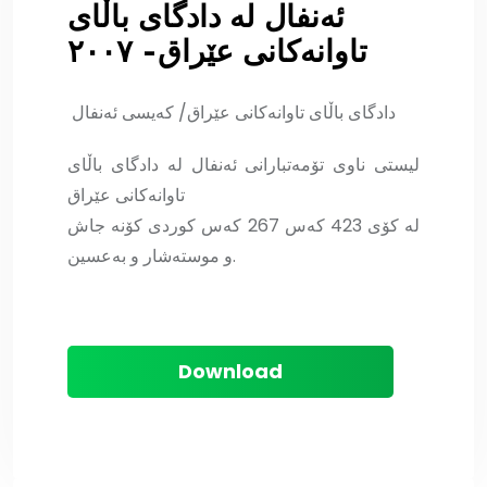
ئەنفال لە دادگای باڵای
تاوانەكانی عێراق- ٢٠٠٧
دادگای باڵای تاوانەکانی عێراق/ كەیسی ئەنفال
لیستی ناوی تۆمەتبارانی ئەنفال لە دادگای باڵای
تاوانەكانی عێراق
لە كۆی 423 كەس 267 كەس كوردی كۆنە جاش
و موستەشار و بەعسین.
Download