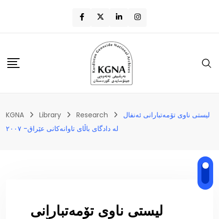
لیستی ناوی تۆمەتبارانی ئەنفال
Research
Library
KGNA
لە دادگای باڵای تاوانەكانی عێراق- ٢٠٠٧
لیستی ناوی تۆمەتبارانی