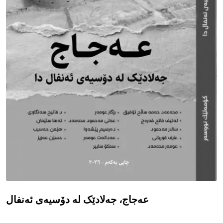
عەجاج، جەلادێک لە دۆسیەی ئەنفال