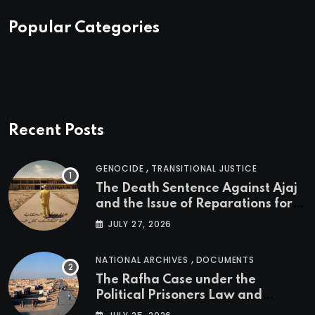
Popular Categories
Recent Posts
,
GENOCIDE
TRANSITIONAL JUSTICE
The Death Sentence Against Ajaj
and the Issue of Reparations for
the Victims of the Kurdish
JULY 27, 2026
Genocide
,
NATIONAL ARCHIVES
DOCUMENTS
The Rafha Case under the
Political Prisoners Law and
Transitional Justice in Iraq