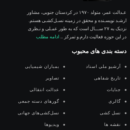
عـدالت عمر،
متولد ۱۹۷۰ در کردستان جنوبی، مشاور
ارشـد نویسـنده و محقق در زمینه نسـل‌کشـی هستم.
نزدیک به ۲٧ ســـال است که به طور عمـلی و نـظری
در این حوزه فعالیت دارم.و تمرکز …
ادامه مطلب
دسته بندی های محبوب
آرشیو ملی اسناد
بمباران شیمیایی
تاریخ شفاهی
تصاویر
جنایات
عدالت انتقالى
گالری
گورهای دستە جمعی
نسل‌ کشی
نسل‌کشی‌های جهانی
نقشه ها
ویدیوها