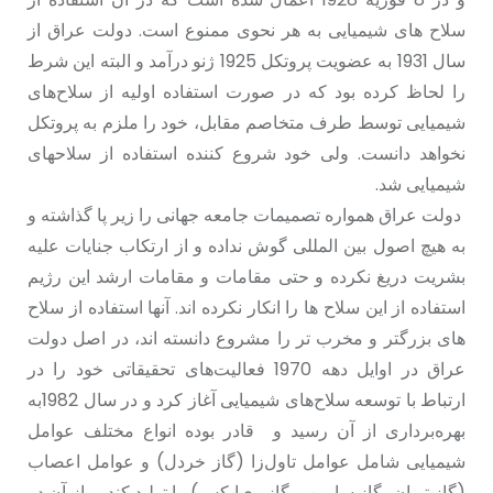
سلاح های شیمیایی به هر نحوی ممنوع است. دولت عراق از
سال 1931 به عضویت پروتکل 1925 ژنو درآمد و البته این شرط
را لحاظ کرده بود که در صورت استفاده‌ اولیه از سلاح‌های
شیمیایی توسط طرف متخاصم مقابل، خود را ملزم به پروتکل
نخواهد دانست. ولی خود شروع کنندە استفادە از سلاحهای
شیمیایی شد.
دولت عراق همواره تصمیمات جامعه جهانی را زیر پا گذاشته و
به هیچ اصول بین المللی گوش نداده و از ارتکاب جنایات علیه
بشریت دریغ نکرده و حتی مقامات و مقامات ارشد این رژیم
استفاده از این سلاح ها را انکار نکرده اند. آنها استفاده از سلاح
های بزرگتر و مخرب تر را مشروع دانسته اند، در اصل دولت
عراق در اوایل دهه‌ 1970 فعالیت‌های تحقیقاتی خود را در
ارتباط با توسعه‌ سلاح‌های شیمیایی آغاز کرد و در سال 1982بە
بهرەبرداری از آن رسید و قادر بوده انواع مختلف عوامل
شیمیایی شامل عوامل تاول‌زا (گاز خردل) و عوامل اعصاب
(گاز توبان، گاز سارین و گاز وی‌ایکس) را تولید کند. و از آن در