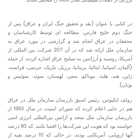
در کتابی با عنوان (نقد و تحقیق جنگ ایران و عراق) پس از
جنگ دوم خلیج فارس، مطالعه ای توسط کارشناسان و
محققان در عراق انجام شد و گزارشی در مورد عراق به
سازمان ملل ارائه شد که در آن 207 شرکت بین المللی از
آمریکا، روسیه و آرژانتین به تسلیح عراق اشاره کردند. از جملە
(آلمان، اسپانیا، ایتالیا، بریتانیا، برزیل، بلژیک، جرسی، فرانسه،
ژاپن، هند، هلند، موناکو، مصر، لهستان، سوئد، سوئیس و
یونان).
رولف ایکیوس، رئیس اسبق بازرسان سازمان ملل در عراق
هم در جایی اعلام کرده که شورای امنیت در سال 1993 از
بازرسان سازمان ملل متحد و آژانس بین‌المللی انرژی اتمی
خواسته بود که هویت این شرکت‌ها را افشا نکنند. کە 90 درصد
آنها اروپایی، آمریکایی بودند، در حالی که 10 درصد بقیه از