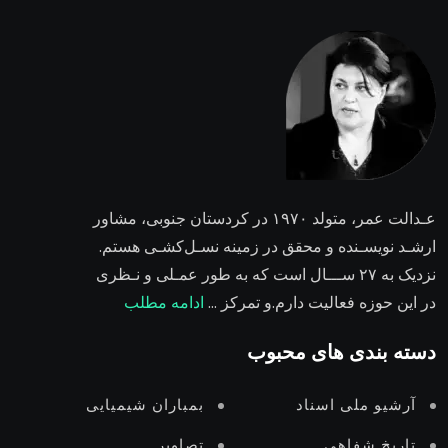
عـدالت عمر،
متولد ۱۹۷۰ در کردستان جنوبی، مشاور
ارشـد نویسـنده و محقق در زمینه نسـل‌کشـی هستم.
نزدیک به ۲٧ ســـال است که به طور عمـلی و نـظری
در این حوزه فعالیت دارم.و تمرکز …
ادامه مطلب
دسته بندی های محبوب
آرشیو ملی اسناد
بمباران شیمیایی
تاریخ شفاهی
تصاویر