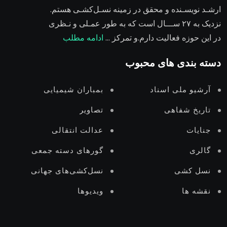
ارشـد نویسـنده و محقق در زمینه نسـل‌کشـی هستم.
نزدیک به ۲٧ ســـال است که به طور عمـلی و نـظری
در این حوزه فعالیت دارم.و تمرکز …
ادامه مطلب
دسته بندی های محبوب
آرشیو ملی اسناد
بمباران شیمیایی
تاریخ شفاهی
تصاویر
جنایات
عدالت انتقالى
گالری
گورهای دستە جمعی
نسل‌ کشی
نسل‌کشی‌های جهانی
نقشه ها
ویدیوها