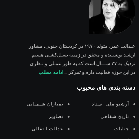
عـدالت عمر،
متولد ۱۹۷۰ در کردستان جنوبی، مشاور
ارشـد نویسـنده و محقق در زمینه نسـل‌کشـی هستم.
نزدیک به ۲٧ ســـال است که به طور عمـلی و نـظری
در این حوزه فعالیت دارم.و تمرکز …
ادامه مطلب
دسته بندی های محبوب
آرشیو ملی اسناد
بمباران شیمیایی
تاریخ شفاهی
تصاویر
جنایات
عدالت انتقالى