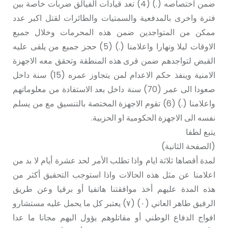
ضمن اختصاصە (.) (4) تعد قيادات الفیالق ضربات خاصة بین
فترة واخرى بالمدفعية والسمتیات والطائرات لقتل اکبر عدد
ممكن من المتواجدين ضمن هذە المحرمات وخلال جميع
الاوقات ليلا ونهارا واعلامنا (.) (5) حجز جميع من یلقی علیە
القبض لتواجدهم ضمن قری هذە المنطقة وتحقق معه الاجهزة
الامنية وينفذ حکم الاعدام لمن يتجاوز عمره (15) سنة داخل
صعودا الی عمر (70) سنة داخل بعد الاستفادة من معلوماتهم
واعلامنا (.) (6) تقوم الاجهزة المختصة بالتنسيق مع من يسلم
نفسه الی الاجهزة الحکومیة او الحزبية.
يتبع لطفا
(الصفحة الثانیة)
لمدة أقصاها ثلاثة ايام واذا تطلب الأمر لحد عشرة أيام لا بد من
اعلامنا عن مثل هذه الحالات واذا استوجب التحقيق أكثر من
هذه المدة عليهم أخذ موافقتنا هاتفیا أو برقيا وعن طريق
الرفيق طاهر العاني (٠) (۷) يعتبر كل ما يحمل عليه مستشارو
افواج الدفاع الوطني أو مقاتلوهم يؤول اليهم مجانا ما عدا