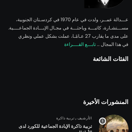
عـــدالة عمــر
، ولدت في عام 1970 في كردسـتان الجنوبية،
مســـتشـارة، كاتبـــة وباحثـــة في مجـال الإبـــادة الجماعــــية.
على مدى ما يقارب 27 عـامًـا، عملت بشكل عملي ونظري
في هذا المجال …
تابـــع القــــراءة
الفئات الشائعة
المنشورات الأخيرة
,
الأرشيف
تربية ذاكرة
تربية ذاكرة الإبادة الجماعية للكورد لدى