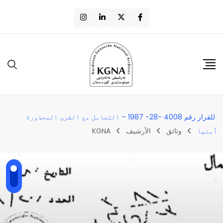
للقرار رقم 4008 -28- 1987 – التعامل مع القری المحذورة
ٱمنيا
وثائق
الأرشيف
KGNA