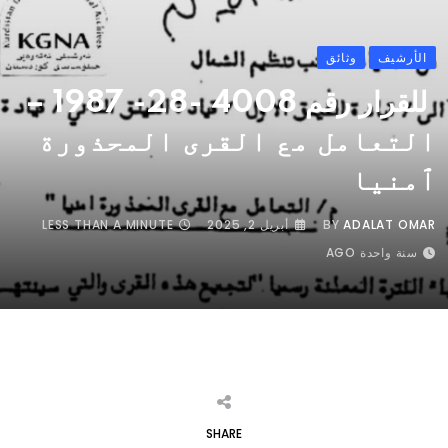
الأرشيف
وثائق
للقرار رقم 4008 -28- 1987 –
التعامل مع القری المحذورة
ٱمنيا
ADALAT OMAR
BY
أبريل 2, 2025
LESS THAN A MINUTE
سنة واحدة AGO
SHARE