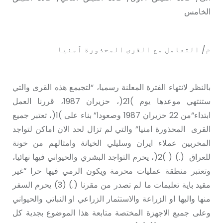
الخامس
م/ التعامل مع القری المحذورة ٱمنيا
بالنظر لانتهاء الفترة المعلنة رسميا، “لتجیمع هذە القری والتي
ستنتهي موعدها یوم )21(، حزیران 1987، قررنا العمل
ابتداء“من 22 حزيران 1987 وصعودا” بناء علی )1(، تعتبر جميع
القرى المحذورة امنیا” والتي لم تزال لحد الان اماكن لتواجد
المخربين عملاء ايران وسلیلي الخيانة وامثالهم من خونة
للعراق (.) ( )2(، يحرم التواجد البشري والحيواني فيها نهائيا،
وتعتبر منطقة عمليات محرمة ویکون الرمي فيها حرا “غیر
مقید بایة تعليمات ما لم تصدر من مقرنا (.) (3) يحرم السفر
منها والیها او الزراعة والاستثمار الزراعي او النباتي والحيواني
وعلی جميع الاجهزة المختصة متابعة هذا الموضوع بجدية کل