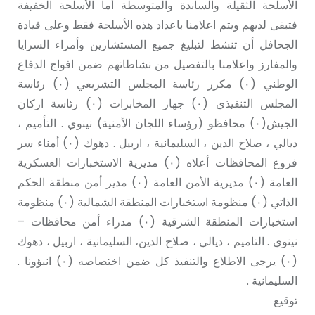
الأسلحة الثقيلة والساندة والمتوسطة أما الأسلحة الخفيفة
فتبقى لديهم ويتم اعلامنا باعداد هذە الأسلحة فقط وعلى قيادة
الجحافل أن تنشط لتبليغ جميع المستشارين وأمراء السرايا
والمفارز واعلامنا بالتفصيل من نشاطاتهم ضمن افواج الدفاع
الوطني (٠) مكرر رئاسة المجلس التشريعي (٠) رئاسة
المجلس التنفيذي (٠) جهاز المخابرات (٠) رئاسة اركان
الجيش(٠) محافظو (رؤساء اللجان الأمنية) نينوي . التأميم ،
ديالي ، صلاح الدين ، السليمانية ، اربيل . دهوك (٠) أمناء سر
فروع المحافظات أعلاه (٠) مديرية الاستخبارات العسكرية
العامة (٠) مديرية الأمن العامة (٠) مدير أمن منطقة الحكم
الذاتي (٠) منظومة استخبارات المنطقة الشمالية (٠) منظومة
استخبارات المنطقة الشرقية (٠) مدراء أمن محافظات –
نينوي . التاميم ، ديالي ، صلاح الدین، السليمانية ، اربيل ، دهوك
(٠) يرجى الاطلاع والتنفيذ كل ضمن اختصاصه (٠) انبؤونا .
السليمانية .
توقیع