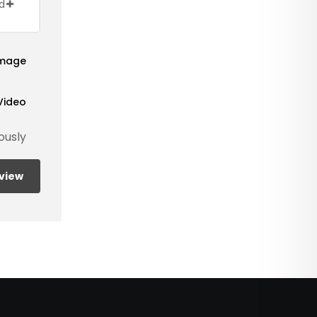
ld
Image
Video
ously