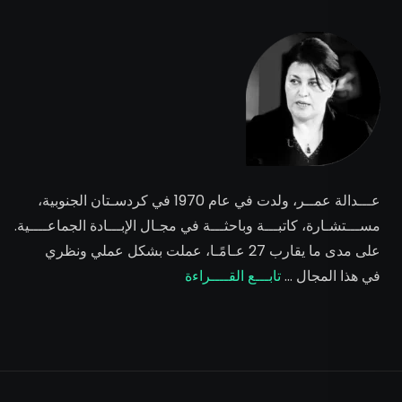
عـــدالة عمــر
، ولدت في عام 1970 في كردسـتان الجنوبية،
مســـتشـارة، كاتبـــة وباحثـــة في مجـال الإبـــادة الجماعــــية.
على مدى ما يقارب 27 عـامًـا، عملت بشكل عملي ونظري
في هذا المجال …
تابـــع القــــراءة