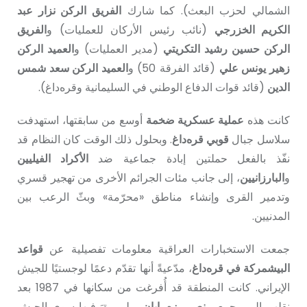
الشمالي لحزب البعث). كما شارك
الفريق الركن نزار عبد
الكريم الخزرجي
(نائب رئيس الأركان للعمليات) و
الفريق
الركن حسين رشيد التكريتي
(مدير العمليات) و
العميد الركن
زهير يونس علي
(قائد الفرقة 50) و
العميد الركن سعد شمس
الدين
(قائد قوات الدفاع الوطني في السليمانية وقره‌داغ).
كانت هذه
عملية عسكرية ضخمة
أوسع من سابقتها، استهدفت
سلاسل جبال
قوبي قره‌داغ
. وبحلول ذلك الوقت كان النظام قد
نفّذ بالفعل حملتين إبادة جماعية ضد
الأكراد الفيليين
و
البارزانيين
، إلى جانب مئات الجرائم الأخرى من تهجير قسري
وتدمير القرى وإنشاء مناطق «محرّمة» وبثّ الرعب بين
المدنيين.
جمعت الاستخبارات العراقية معلومات تفصيلية عن
قواعد
البيشمركة في قره‌داغ
، مدّعيةً أنها تقدّم دعمًا لوجستيًا للجيش
الإيراني. كانت المنطقة قد أُفرغت من سكانها في 1987 بعد
نقلهم إلى مجمعي
نصر
و
زەڕايان
، ولم يبقَ فيها سوى الجيش