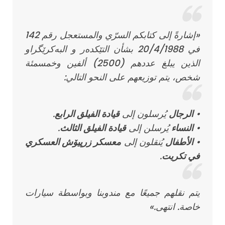
«إشارةً إلى كتابكم السرّي والمستعجل رقم 142
في 20/4/1988 بشأن التێكدەر و البەكرێگراو
الذين يبلغ عددهم (2500) ألفين وخمسمئة
شخص، يتم توزيعهم على النحو التالي:
•
الرجال
يُرسلون إلى
قيادة الفيلق الرابع
.
•
النساء
يُرسلن إلى
قيادة الفيلق الثالث
.
•
الأطفال
يُنقلون إلى
معسكر زرپیۆش العسكري
في تكريت
.
يتم نقلهم جميعًا مع مندوبنا وبواسطة سيارات
خاصة. انتهى.»