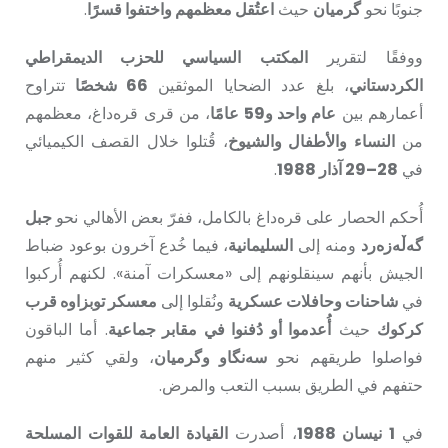
جنوبًا نحو
گرميان
حيث
اعتُقل معظمهم واختفوا قسرًا
.
ووفقًا لتقرير
المكتب السياسي للحزب الديمقراطي
الكردستاني
، بلغ عدد الضحايا الموثقين
66 شخصًا
تتراوح
أعمارهم بين
عام واحد و59 عامًا
، من قرى قره‌داغ، معظمهم
من
النساء والأطفال والشيوخ
، قُتلوا خلال القصف الكيميائي
في
28–29 آذار 1988
.
أُحكم الحصار على قره‌داغ بالكامل، ففرّ بعض الأهالي نحو
جبل
گەڵەزەرد
ومنه إلى
السليمانية
، فيما خُدع آخرون بوعود ضباط
الجيش بأنهم سينقلونهم إلى «معسكرات آمنة». لكنهم أُركبوا
في
شاحنات وحافلات عسكرية
ونُقلوا إلى
معسكر توبزاوه قرب
كركوك
حيث
أُعدموا أو دُفنوا في مقابر جماعية
. أما الباقون
فواصلوا طريقهم نحو
سەنگاو وگرميان
، ولقي كثير منهم
حتفهم في الطريق بسبب التعب والمرض.
في
1 نيسان 1988
، أصدرت
القيادة العامة للقوات المسلحة