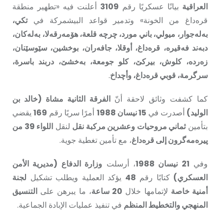
العراقية
بيانًا عسكريًا رقم
3109
أعلنت فيه «تطهير منطقة
قره‌داغ من الخونة» وتدمير قواعد البيشمركة في
تكي،
بەلەجوار، ميولي، باني مورد، چرچە قلعة، هۆمەرقەلا، بەلەكان،
دبەند فەقيرە، قره‌داغ، أوقلا، جافەران، بوخشين، سێوسێنان،
زەردە، كلوش، بيركێ، كلو جومعة، بەخشێ، دربند باسرة،
سرگرمة، قوبي قره‌داغ، وأچداخ
.
كما كشفت وثائق لاحقة أنّ
الفرقة الثانية مشاة (خالد بن
الوليد)
أصدرت في
15 نيسان 1988
أمرًا سريًا رقم
169
يقضي
بتأمين
ثماني مروحيات وعشرين مركبة نقل
لنقل
اللواء 39 من
پيرەمەگرون إلى قره‌داغ
، مع تأمين تغطية جوية.
وفي
21 نيسان 1988
، أرسلت
وزارة الدفاع (مديرية الأمن
العسكري)
كتابًا رقم
48
يؤكد العملية ويطلب تشكيل
لجنة
أمنية خاصة
لإتمامها خلال
20 ساعة
، ما يبرهن على
التنسيق
المنهجي والتخطيط المنظم
في تنفيذ عمليات الإبادة الجماعية.