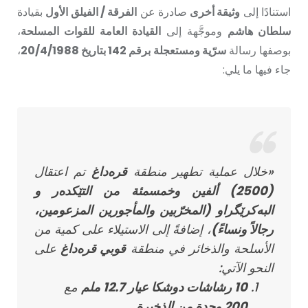
استنادًا إلى
وثيقة أخرى
صادرة عن
الفرقة / الفيلق الأول
بقيادة
سلطان هاشم
وموجَّهة إلى
القيادة العامة للقوات المسلحة
،
بوصفها رسالة
سرّية ومستعجلة برقم 142 بتاريخ 20/4/1988
،
جاء فيها ما يلي:
«خلال عملية تطهير منطقة
قره‌داغ
تم اعتقال
(2500) ألفين وخمسمئة من التێكدەر و
البەكرێگراو (المخرّبين والمأجورين المزعومين،
رجالاً ونساءً)
، إضافةً إلى الاستيلاء على كمية من
الأسلحة والذخائر في منطقة
قوبي قره‌داغ
على
النحو الآتي:
10 رشاشات دوشكا عيار 12.7 ملم
مع
200 وحدة من الذخيرة
.