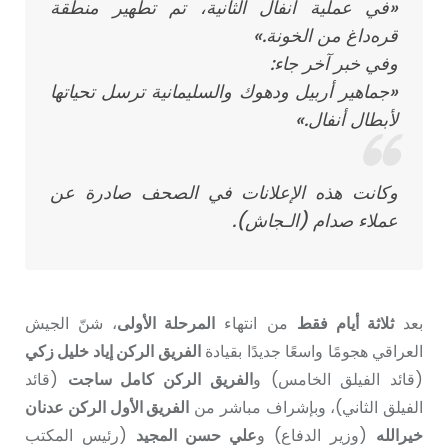
«في عملية أنفال الثانية، تم تطهير منطقة
قره‌داغ من الخونة.»
وفي خبر آخر جاء:
«جماهير أربيل ودهوك والسليمانية ترسل تحياتها
لأبطال أنفال.»
وكانت هذه الإعلانات في الصحف صادرة عن
عملاء صدام (الـجاش).
بعد
ثلاثة أيام فقط
من انتهاء
المرحلة الأولى
، شنّ الجيش
العراقي هجومًا واسعًا جديدًا بقيادة
الفريق الركن إياد خليل زكي
(قائد الفيلق الخامس) و
الفريق الركن كامل ساجت
(قائد
الفيلق الثاني)، وبإشراف مباشر من
الفريق الأول الركن عدنان
خيرالله
(وزير الدفاع) و
علي حسن المجيد
(رئيس المكتب