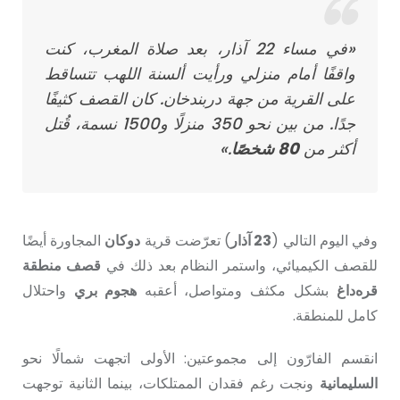
«في مساء 22 آذار، بعد صلاة المغرب، كنت
واقفًا أمام منزلي ورأيت ألسنة اللهب تتساقط
على القرية من جهة دربندخان. كان القصف كثيفًا
جدًا. من بين نحو 350 منزلًا و1500 نسمة، قُتل
أكثر من
80 شخصًا
.»
وفي اليوم التالي (
23 آذار
) تعرّضت قرية
دوكان
المجاورة أيضًا
للقصف الكيميائي، واستمر النظام بعد ذلك في
قصف منطقة
قره‌داغ
بشكل مكثف ومتواصل، أعقبه
هجوم بري
واحتلال
كامل للمنطقة.
انقسم الفارّون إلى مجموعتين: الأولى اتجهت شمالًا نحو
السليمانية
ونجت رغم فقدان الممتلكات، بينما الثانية توجهت