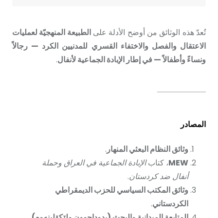
تُعدّ هذه الوثائق من أوضح الأدلة على
الطبيعة المنهجيّة لعمليات
الاعتقال والفصل والاختفاء القسري للمدنيين الكرد — رجالاً
ونساءً وأطفالاً — في إطار الإبادة الجماعية لأنفال
.
المصادر
وثائق النظام البعثي المنهار
.
MEW
، كتاب
الإبادة الجماعية في العراق وحملة
أنفال ضد كردستان
.
وثائق المكتب السياسي للحزب الديمقراطي
الكردستاني
.
المتابعة الميدانية والبحث (بدوداچوون ولێکۆلینەوە)
.