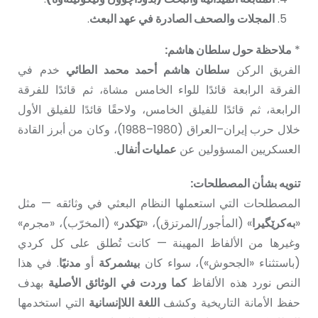
المجلات والصحف الصادرة في عهد البعث
.
*
ملاحظة حول سلطان هاشم:
الفريق الركن
سلطان هاشم أحمد محمد الطائي
خدم في
الفرقة الرابعة قائدًا للواء الخامس مشاة، ثم قائدًا للفرقة
الرابعة، ثم قائدًا للفيلق الخامس، ولاحقًا قائدًا للفيلق الأول
خلال حرب إيران–العراق (1980–1988)، وكان من أبرز القادة
العسكريين المسؤولين عن
عمليات أنفال
.
تنويه بشأن المصطلحات:
المصطلحات التي استعملها النظام البعثي في وثائقه — مثل
«
بەكرێگیرا
» (المأجور/المرتزق)، «
تێكدر
» (المخرّب)، «مجرم»
وغيرها من الألفاظ المهينة — كانت تُطلق على كل كردي
(باستثناء «الجحوش»)، سواء كان
بيشمركة
أو
مدنيًا
. في هذا
النص نورد هذه الألفاظ
كما وردت في الوثائق الأصلية
بهدف
حفظ الأمانة التاريخية وكشف
اللغة اللاإنسانية
التي استخدمها