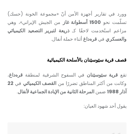
وورد في تقارير أجهزة الأمن أنّ «مجموعة الخونة (حسك)
تسلّمت نحو
1500 أسطوانة غاز
من الجيش الإيراني»، وهي
مزاعم استُخدمت لاحقًا كـ
ذريعة لتبرير التصعيد الكيميائي
والعسكري
في
قره‌داغ
أثناء حملة أنفال.
قصف قرية سێوسێنان بالأسلحة الكيميائية
تقع
قرية سێوسێنان
في السفوح الشرقية لمنطقة
قره‌داغ
،
وكانت من أكثر المناطق تضررًا من
القصف الكيميائي
في
22
آذار 1988
ضمن
المرحلة الثانية من الإبادة الجماعية لأنفال
.
يقول أحد شهود العيان: