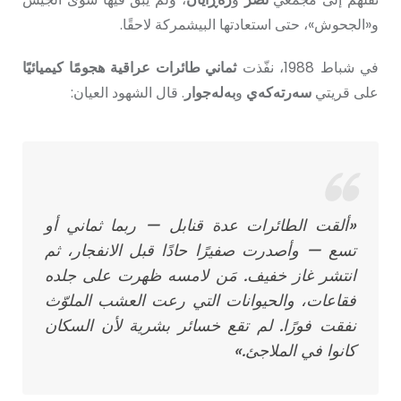
و«الجحوش»، حتى استعادتها البيشمركة لاحقًا.
في شباط 1988، نفّذت
ثماني طائرات عراقية
هجومًا كيميائيًا
على قريتي
سەرتەكەي
و
بەلەجوار
. قال الشهود العيان:
«ألقت الطائرات عدة قنابل — ربما ثماني أو
تسع — وأصدرت صفيرًا حادًا قبل الانفجار، ثم
انتشر غاز خفيف. مَن لامسه ظهرت على جلده
فقاعات، والحيوانات التي رعت العشب الملوّث
نفقت فورًا. لم تقع خسائر بشرية لأن السكان
كانوا في الملاجئ.»