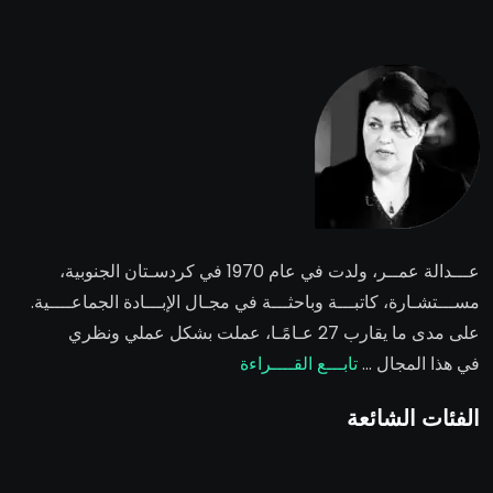
عـــدالة عمــر
، ولدت في عام 1970 في كردسـتان الجنوبية،
مســـتشـارة، كاتبـــة وباحثـــة في مجـال الإبـــادة الجماعــــية.
على مدى ما يقارب 27 عـامًـا، عملت بشكل عملي ونظري
في هذا المجال …
تابـــع القــــراءة
الفئات الشائعة