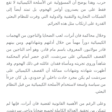
حرب. وهذا يوضح أن المسؤولية عن الأسلحة الكيميائية لا تقع
فقط على من يصدرون أوامر الهجوم، بل تمتد أيضاً إلى
الشبكات التجارية والتقنية والدولية التي وفرت للنظام البعثي
القدرة على ارتكاب مثل هذه الجرائم.
وخلال محاكمة فان أنرات، لعب الضحايا والناجون من الهجمات
الكيميائية دوراً مهماً من خلال أدلتهم وشهاداتهم. ومن بينهم
قادر مولانبور، المعروف باسم مام قادر، وهو أحد الناجين من
القصف الكيميائي على سردشت، الذي حضر أمام المحكمة
شاهداً وروى تجربته ومأساة فقدان عائلته في ذلك الهجوم. وقد
أظهرت شهادته وشهادات مماثلة أن القصف الكيميائي على
سردشت لم يكن مجرد حادث داخلي أو حدودي، بل كان جزءاً
من سياسة واسعة لاستخدام الأسلحة الكيميائية من قبل النظام
البعثي.
وعلى الرغم من الأهمية القانونية لقضية فان أنرات، فإنها لم
تتمكن من تحقيق العدالة الكاملة لجميع ضحايا وناجي سردشت.