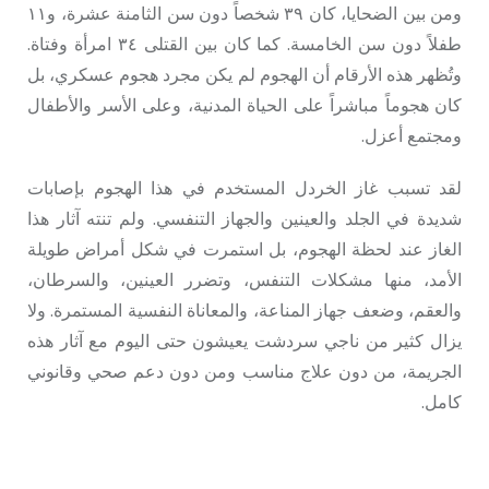
ومن بين الضحايا، كان ٣٩ شخصاً دون سن الثامنة عشرة، و١١
طفلاً دون سن الخامسة. كما كان بين القتلى ٣٤ امرأة وفتاة.
وتُظهر هذه الأرقام أن الهجوم لم يكن مجرد هجوم عسكري، بل
كان هجوماً مباشراً على الحياة المدنية، وعلى الأسر والأطفال
ومجتمع أعزل.
لقد تسبب غاز الخردل المستخدم في هذا الهجوم بإصابات
شديدة في الجلد والعينين والجهاز التنفسي. ولم تنته آثار هذا
الغاز عند لحظة الهجوم، بل استمرت في شكل أمراض طويلة
الأمد، منها مشكلات التنفس، وتضرر العينين، والسرطان،
والعقم، وضعف جهاز المناعة، والمعاناة النفسية المستمرة. ولا
يزال كثير من ناجي سردشت يعيشون حتى اليوم مع آثار هذه
الجريمة، من دون علاج مناسب ومن دون دعم صحي وقانوني
كامل.