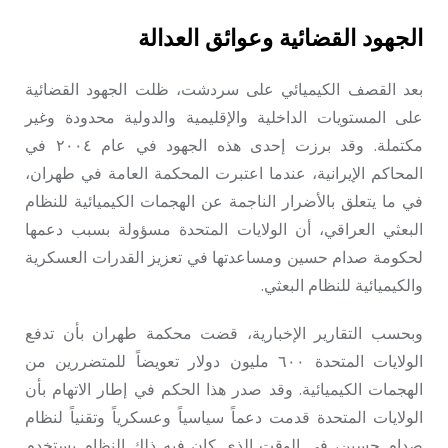
الجهود القضائية وعوائق العدالة
بعد القصف الكيميائي على سردشت، ظلت الجهود القضائية
على المستويات الداخلية والإقليمية والدولية محدودة وغير
مكتملة. وقد برزت إحدى هذه الجهود في عام ٢٠٠٤ في
المحاكم الإيرانية، عندما اعتبرت المحكمة العامة في طهران،
في ما يتعلق بالأضرار الناجمة عن الهجمات الكيميائية للنظام
البعثي العراقي، أن الولايات المتحدة مسؤولة بسبب دعمها
لحكومة صدام حسين ومساعدتها في تعزيز القدرات العسكرية
والكيميائية للنظام البعثي.
وبحسب التقارير الإخبارية، قضت محكمة طهران بأن تدفع
الولايات المتحدة ٦٠٠ مليون دولار تعويضاً للمتضررين من
الهجمات الكيميائية. وقد صدر هذا الحكم في إطار الاتهام بأن
الولايات المتحدة قدمت دعماً سياسياً وعسكرياً وتقنياً لنظام
صدام حسين، في الوقت الذي كان فيه ذلك النظام يستخدم