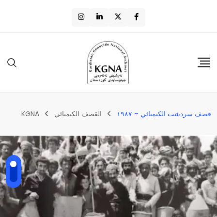
قصف سردشت الكيميائي – ١٩٨٧
القصف الكيميائي
KGNA