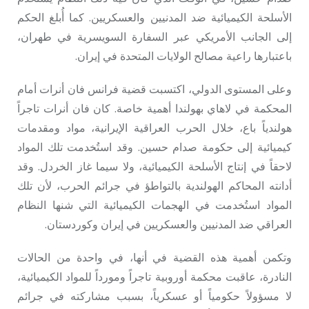
الأسلحة الكيميائية ضد المدنيين والعسكريين. كما أُبلغ الحكم
إلى الجانب الأمريكي عبر السفارة السويسرية في طهران،
باعتبارها راعية مصالح الولايات المتحدة في إيران.
وعلى المستوى الدولي، اكتسبت قضية فرانس فان أنرات أمام
المحكمة في لاهاي بهولندا أهمية خاصة. كان فان أنرات تاجراً
هولندياً باع، خلال الحرب العراقية الإيرانية، مواد ومقدمات
كيميائية إلى حكومة صدام حسين. وقد استُخدمت تلك المواد
لاحقاً في إنتاج الأسلحة الكيميائية، ولا سيما غاز الخردل. وقد
أدانته المحاكم الهولندية بالتواطؤ في جرائم الحرب، لأن تلك
المواد استُخدمت في الهجمات الكيميائية التي شنها النظام
العراقي ضد المدنيين والعسكريين في إيران وكوردستان.
وتكمن أهمية هذه القضية في أنها، في واحدة من الحالات
النادرة، عاقبت محكمة أوروبية تاجراً ومورداً للمواد الكيميائية،
لا مسؤولاً حكومياً أو عسكرياً، بسبب مشاركته في جرائم