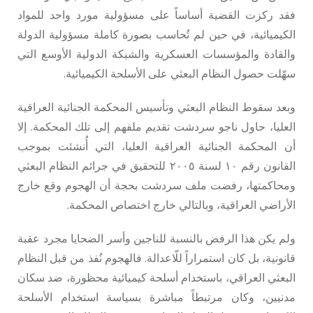
فقد ركزت القضية أساساً على مسؤولية مورد واحد للمواد
الكيميائية، في حين لم تُحاسب بصورة كاملة مسؤولية الدولة
والقادة والمؤسسات العسكرية والشبكة الدولية الأوسع التي
سهّلت حصول النظام البعثي على الأسلحة الكيميائية.
وبعد سقوط النظام البعثي وتأسيس المحكمة الجنائية العراقية
العليا، حاول ناجو سردشت تقديم ملفهم إلى تلك المحكمة. إلا
أن المحكمة الجنائية العراقية العليا، التي أُنشئت بموجب
القانون رقم ١٠ لسنة ٢٠٠٥ للتحقيق في جرائم النظام البعثي
ومحاكمتها، رفضت ملف سردشت بحجة أن الهجوم وقع خارج
الأراضي العراقية، وبالتالي خارج اختصاص المحكمة.
ولم يكن هذا الرفض بالنسبة للناجين وأسر الضحايا مجرد عقبة
قانونية، بل كان استمراراً للّاعدالة. فالهجوم نُفذ من قبل النظام
البعثي العراقي، باستخدام أسلحة كيميائية محظورة، ضد سكان
مدنيين، وكان مرتبطاً مباشرة بسياسة استخدام الأسلحة