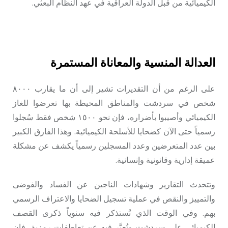
الكيميائية من قبل الدولة العراقية في عهد النظام البعثي.
العدالة المنسية والمعاناة المستمرة
على الرغم من أن التقديرات تشير إلى أن ما يقارب ٨٠٠٠
شخص في سردشت والمناطق المحيطة بها تعرضوا للغاز
الكيميائي وأصيبوا بأضراره، فإن نحو ١٥٠٠ شخص فقط سُجلوا
رسمياً حتى الآن كضحايا للأسلحة الكيميائية. وهذا الفارق الكبير
بين عدد المتعرضين وعدد المسجلين رسمياً يكشف عن مشكلة
عميقة إدارية وقانونية وإنسانية.
وتتحدث التقارير وشهادات الناجين عن الفساد والفوضى
والتمييز والنقص في عملية تسجيل الضحايا والاعتراف الرسمي
بهم. وفي الوقت الذي تُستذكر فيه سنوياً ذكرى القصف
الكيميائي على سردشت وتُعبَّر فيه عن تعاطفات رمزية، فإن