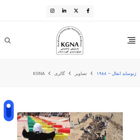
ژنوساید انفال – ١٩٨٨
تصاویر
گالری
KGNA