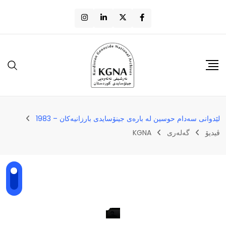
لێدوانی سەدام حوسین لە بارەی جینۆسایدی بارزانیەکان – 1983
ڤیدیۆ
گەلەری
KGNA