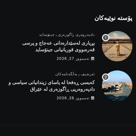
پۆستە نوێیەکان
,
دادپەروەری راگوزەری
جینۆساید
بڕیاری لەسێدارەدانی عەجاج و پرسی
قەرەبووی قوربانیانی جینۆساید
تەممووز 27, 2026
,
ئەرشیف
بەڵگەنامەکان
کەیسی ڕەفحا لە یاسای زیندانیانی سیاسی و
دادپەروەریی ڕاگوزەری لە عێراق
تەممووز 26, 2026