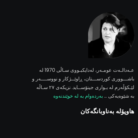
عـەدالـەت عومـەر
، لەدایکبـووی سـاڵی 1970 لە
باشـــووری کوردســـتان، ڕاوێــژکار و نووســــەر و
لێـکۆڵەرم لە بـواری جینۆســاید. نزیکەی ٢٧ سـاڵە
بە شێوەیەکی …
بەردەوام بە لە خوێندنەوە
هاوپۆلە بەناوبانگەکان