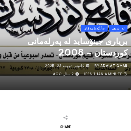
ئەرشیف
بەڵگەنامەکان
بریاری جینۆساید لە پەرلەمانی
کوردستان – 2008
ADALAT OMAR
BY
كانونی دووه‌م 23, 2025
LESS THAN A MINUTE
2 ساڵ AGO
SHARE