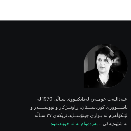
عـەدالـەت عومـەر
، لەدایکبـووی سـاڵی 1970 لە
باشـــووری کوردســـتان، ڕاوێــژکار و نووســــەر و
لێـکۆڵەرم لە بـواری جینۆســاید. نزیکەی ٢٧ سـاڵە
بە شێوەیەکی …
بەردەوام بە لە خوێندنەوە