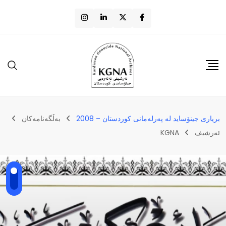
بریاری جینۆساید لە پەرلەمانی کوردستان – 2008
بەڵگەنامەکان
ئەرشیف
KGNA