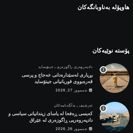
هاوپۆلە بەناوبانگەکان
پۆستە نوێیەکان
,
دادپەروەری راگوزەری
جینۆساید
بڕیاری لەسێدارەدانی عەجاج و پرسی
قەرەبووی قوربانیانی جینۆساید
تەممووز 27, 2026
,
ئەرشیف
بەڵگەنامەکان
کەیسی ڕەفحا لە یاسای زیندانیانی سیاسی و
دادپەروەریی ڕاگوزەری لە عێراق
تەممووز 26, 2026