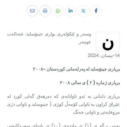
ن
وسەر و لێکۆلەری بواری جینۆساید: عەدالەت
عومەر
14-نیسان، 2024
بریاری جینۆساید لە پەرلەمانی کوردستان -٢٠٠٨
بریاری ژماره ( ۲ ) ی سالی ۲۰۰۸
بریاری داننانی بە ئەو تاوانانەی که دەرهەق گەلی کورد له
عێراق كراون به تاوانی کۆمەڵ کوژی ( جینوساید و تاوانی دژی
مروفایەتی و تاوانی جەنگ.
بەپیی برگه ی (۱) ی ماددەی (۱۰) ی یاسای سەروکایەتی