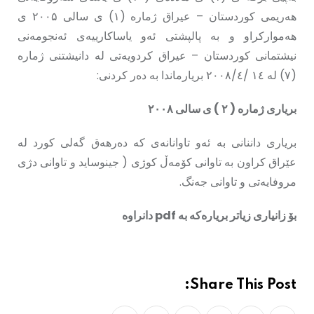
هەریمی کوردستان – عیراق ژماره (۱) ی سالی ۲۰۰۵ ی
هەموارکراو و به پالپشتی ئەو یاساکارییەی ئەنجومەنی
نیشتمانی کوردستان – عیراق کردویەتی له دانیشتنی ژماره
(۷) له ١٤ /۲۰۰۸/٤ بریارماندا به دەر کردنی:
بریاری ژماره ( ۲ ) ی سالی ۲۰۰۸
بریاری داننانی بە ئەو تاوانانەی که دەرهەق گەلی کورد له
عێراق كراون به تاوانی کۆمەڵ کوژی ( جینوساید و تاوانی دژی
مروفایەتی و تاوانی جەنگ.
بۆ زانیاری زیاتر بریارەکە بە pdf دانراوە
Share This Post: