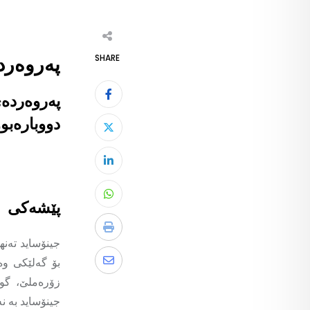
SHARE
پەروەرد
پەروەردەی
دووبارەبو
پێشەکی
جینۆساید تەنه
بۆ گەلێکی وە
زۆرەملێ، گو
جینۆساید بە ن