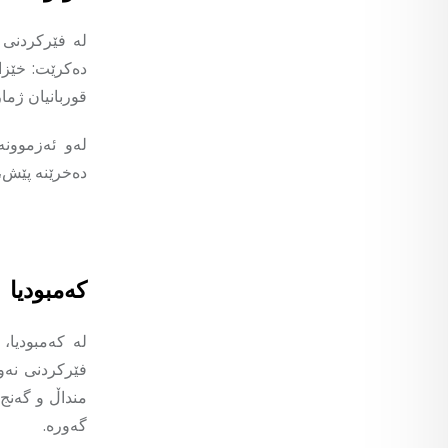
لە فێرکردنی 
دەکرێت: خێزان
قوربانیان ژما
لەو ئەزموونە
دەخرێنە پێش، 
کەمبودیا
لە کەمبودیا،
فێرکردنی نەو
منداڵ و گەنج 
گەورە.