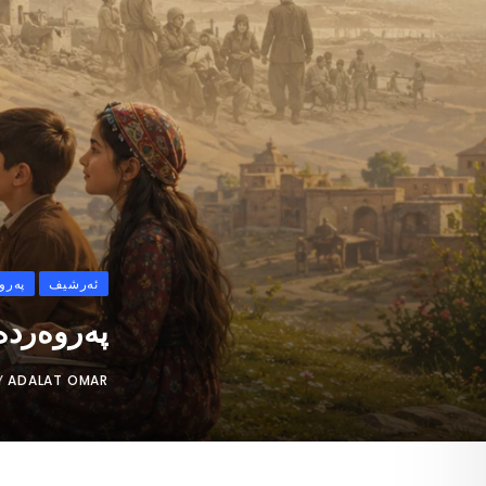
ئەرشیف
پەرو
پەروەردە
Y
ADALAT OMAR