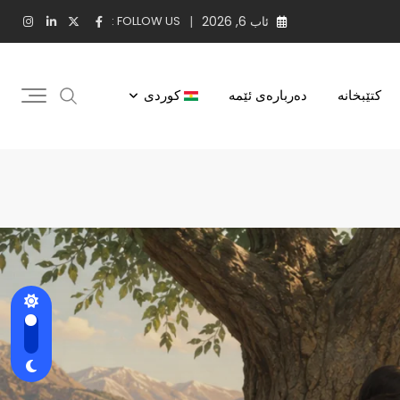
ئاب 6, 2026
FOLLOW US :
کتێبخانه
دەربارەی ئێمە
کوردی