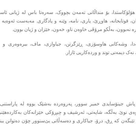
هۆلۆکاستدا، بۆ منداڵانی تەمەن بچووک، سەرەتا باس لە ژیانی ئاسای
، قوتابخانە، هاوڕێ، یاری، نامە، وێنە و یادگاری. مەبەست ئەوەیە 
رە نەبوون، بەڵکو مرۆڤی خاوەن ناو، خەون، خێزان و ژیان بوون.
دا، وشەکانی هاوسۆزی، ڕێزگرتن، جیاوازی، ماف، بیرەوەری و ب
نەک دیمەنی توند و وردەکاریی ئازار.
 پاش جینۆسایدی خمیر سوور، پەروەردە بەشێک بووە لە پاراستنی
ەی نوێ. بەڵگە، شایەتی، ئەرشیف و چیڕۆکی خێزانەکان بەکاردەهێنر
تێبگەن کە ڕق، درۆ، جیاکاری و دەسەڵاتی بێ‌سنوور چۆن دەتوانن ببن