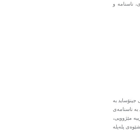
، ناسنامە و
 جینۆساید بە
 بە ناسنامەی
یە مێژوویی،
ێوەی پله‌پله