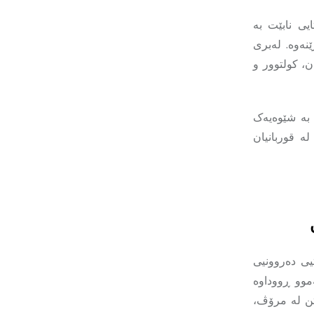
یی نابێت بە
نەوە. لەبری
ن، کولتوور و
 بە شێوەیەک
ە قوربانیان
یی دەروونیی
ەموو ڕووداوە
رتن لە مرۆڤ،