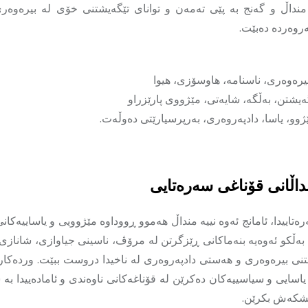
منداڵ و گەنج بە پێی تەمەن و توانای تێگەیشتنی خۆی لە بیرەوەری
روەردە دەبێت.
یرەوەری، ناسنامە، هاوسۆزی، هیوا
ەیشتن، بەڵگە، شایەتی، مێژووی پارێزراو
ژوو، یاسا، دادپەروەری، بەرپرسیارێتی دەوڵەت.
داڵانی قۆناغی سەرەتایی
ەتاییدا، ئامانج ئەوە نییە منداڵ هەموو ڕووداوە مێژوویی و یاساییەکانی
بەڵکو ئەوەیە بنەماکانی ڕێزگرتن لە مرۆڤ، ناسینی جیاوازی، شانازی
تنی بیرەوەری و هەستی دادپەروەری لە ناخیدا دروست ببێت. وردەکاری
یاسایی و سیاسییەکان دەکرێن لە قۆناغەکانی ناوەندی و ئامادەییدا بە ش
پێشکەش بکرێن.