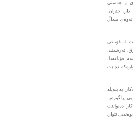
زی و هەستی
دار، خێزان،
 ئەوەی منداڵ
ت. لە قۆناغی
 ڕق، ئەرشیف،
ەم قۆناغەدا،
ازەکە دەبێت
ن بە پله‌پله
یی ڕاگوزەر،
ار دەتوانێت
وەندیی نێوان