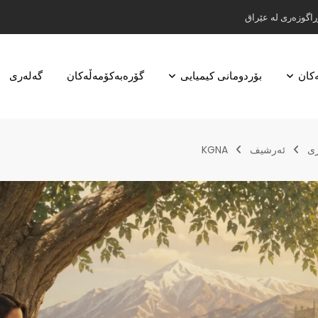
ڕاگوزەری لە عێراق
ەکان
بۆردومانی کیمیایی
گۆرەبەکۆمەڵەکان
گه‌له‌ری
ری
ئەرشیف
KGNA