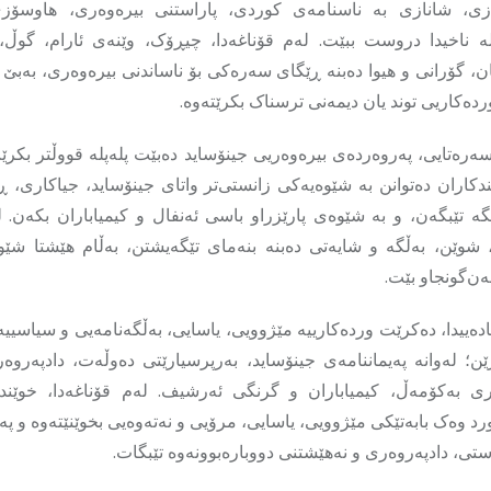
ازی، شانازی بە ناسنامەی کوردی، پاراستنی بیرەوەری، هاوسۆ
ە ناخیدا دروست ببێت. لەم قۆناغەدا، چیڕۆک، وێنەی ئارام، گوڵ، 
ان، گۆرانی و هیوا دەبنە ڕێگای سەرەکی بۆ ناساندنی بیرەوەری، بەبێ
ەکاریی توند یان دیمەنی ترسناک بکرێتەوە.
رەتایی، پەروەردەی بیرەوەریی جینۆساید دەبێت پله‌پله قووڵتر بکرێ
ێندکاران دەتوانن بە شێوەیەکی زانستی‌تر واتای جینۆساید، جیاکاری،
ە تێبگەن، و بە شێوەی پارێزراو باسی ئەنفال و کیمیاباران بکەن. ل
 شوێن، بەڵگە و شایەتی دەبنە بنەمای تێگەیشتن، بەڵام هێشتا شێو
ەن‌گونجاو بێت.
ادەییدا، دەکرێت وردەکارییە مێژوویی، یاسایی، بەڵگەنامەیی و سیاسییەکا
؛ لەوانە پەیماننامەی جینۆساید، بەرپرسیارێتی دەوڵەت، دادپەروەر
ی بەکۆمەڵ، کیمیاباران و گرنگی ئەرشیف. لەم قۆناغەدا، خوێندک
د وەک بابەتێکی مێژوویی، یاسایی، مرۆیی و نەتەوەیی بخوێنێتەوە و پەی
تی، دادپەروەری و نەهێشتنی دووبارەبوونەوە تێبگات.