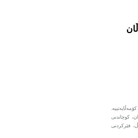
ان
ۆمەڵایەتییە.
ن، کوچاندنی
، فێرکردنی