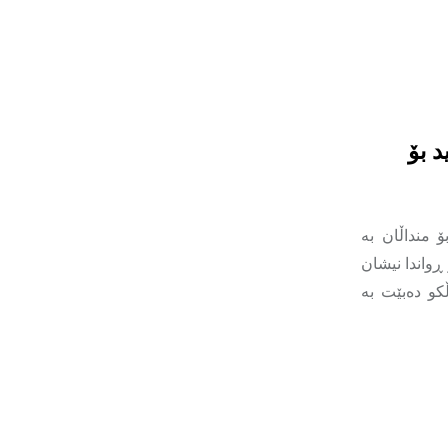
د بۆ
ۆ منداڵان بە
ڕواندا نیشان
کو دەبێت بە