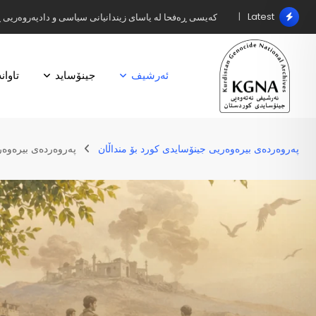
Latest
کەیسی ڕەفحا لە یاسای زیندانیانی سیاسی و دادپەروەریی 
ئەرشیف
جینۆساید
تاوان
پەروەردەی بیرەوەریی جینۆسایدی کورد بۆ منداڵان
پەروەردەی بیرەوە