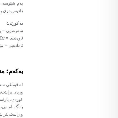
بەم شێوەیە، 
دادپەروەری پە
بە کورتی:
سەرەتایی = ب
ناوەندی = تێگ
ئامادەیی = مێ
یەکەم:
من
لە قۆناغی سەر
وردی بزانێت، 
کوردی، پاراس
بەڵگەنامەیی، 
و زانستی‌تر 