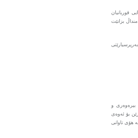
ی قوربانیان
منداڵ بزانێت
ەرپرسیارێتی
 بیرەوەری و
ێن بۆ ئەوەی
ە هۆی تاوانی