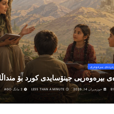
ەردەی بیرەوەری
ی بیرەوەریی جینۆسایدی کورد بۆ منداڵا
B
حوزه‌یران 14, 2026
LESS THAN A MINUTE
2 مانگ AGO