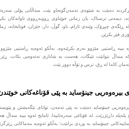
رکردنە دەبێت بە شێوەی تەمەن‌گونجاو بێت. منداڵانی پۆلی سەرەتا
ند، دیمەنی ترسناک، یان زمانی خوێناوی ڕووبەڕووی تاوانەکان بکرێ
ە ڕێگەی چیڕۆک، وێنەی ئارام، ناو، گوڵ، دار، خێزان، قوتابخانە، زما
ی فێر بکرێن.
نییە ڕاستیی مێژوو نەرم بکرێتەوە، بەڵکو ئەوەیە ڕاستیی مێژوو
کە منداڵ بتوانێت تێبگات، هەست بە شانازی نەتەوەیی بکات، ڕێز ل
ەمان کاتدا لە ڕق، ترس و تۆڵە دوور بێت.
 بیرەوەریی جینۆساید بە پێی قۆناغەکانی خوێندن
رەوەریی جینۆساید دەبێت بە پێی تەمەن، توانای تێگەیشتن و پێویست
پله‌پله داڕێژرێت. لە قۆناغی سەرەتاییدا، ئامانج ئەوە نییە منداڵ ه
اییەکانی جینۆساید بە وردی بزانێت؛ بەڵکو ئەوەیە بنەماکانی ڕێزگ