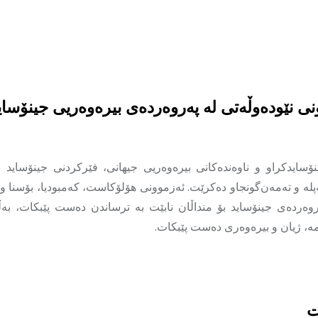
ونی نێودەوڵەتی لە پەروەردەی بیرەوەریی جینۆسای
نۆسایدکراو و ناوەندەکانی بیرەوەریی جیهانی، فێرکردنی جینۆساید ب
پله و تەمەن‌گونجاو دەکرێت. ئەزموونی هۆلۆکاست، کەمبودیا، بۆسنا و 
وەردەی جینۆساید بۆ منداڵان نابێت بە ترساندن دەست پێبکات، بەڵ
ە، ژیان و بیرەوەری دەست پێبکات.
ت