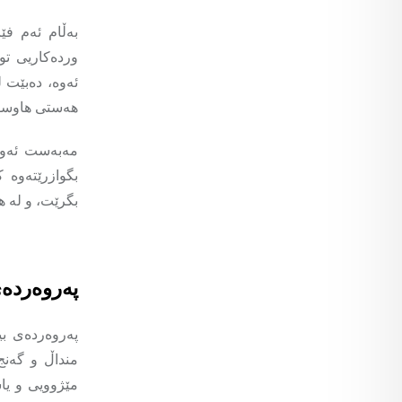
بەڵام ئەم فێ
وردەکاریی تو
ئەوە، دەبێت ل
هەستی هاوسۆز
مەبەست ئەوە 
بگوازرێتەوە 
بگرێت، و لە ه
پەروەردەی
پەروەردەی بی
منداڵ و گەنج 
مێژوویی و یاس