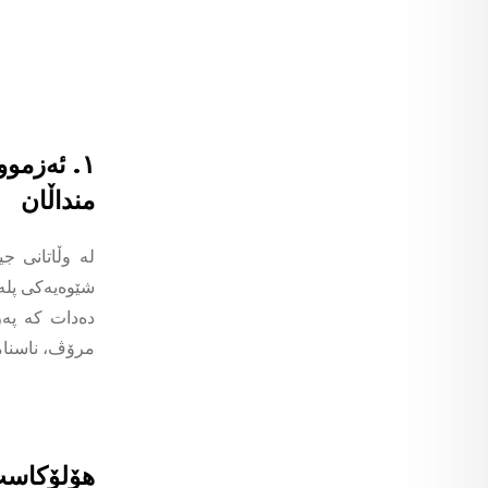
١. ئەزمو
منداڵان
لە وڵاتانی جی
شێوەیەکی پله‌
دەدات کە پەر
مرۆڤ، ناسنام
هۆلۆکاس