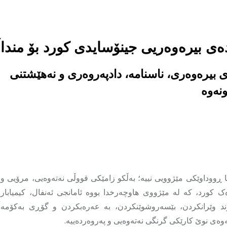
ەی بیرەوەریی جینۆسایدی کورد بۆ منداڵ
 بیرەوەری، ناسنامە، دادپەروەری و نەهێشتنی
ونەوە
ا ڕووداوێکی مێژوویی نییە؛ بەڵکو زامێکی قووڵی نەتەوەیی، مرۆیی و ک
ک کورد، کە لە مێژووی هاوچەرخدا بووە ئامانجی ئەنفال، کیمیابارا
ند وێرانکردن، بێسەروشوێنکردن، بە عەرەبکردن و گۆڕی بەکۆمەڵ
ەوەی نوێ کارێکی گرنگی نەتەوەیی و پەروەردەییە.