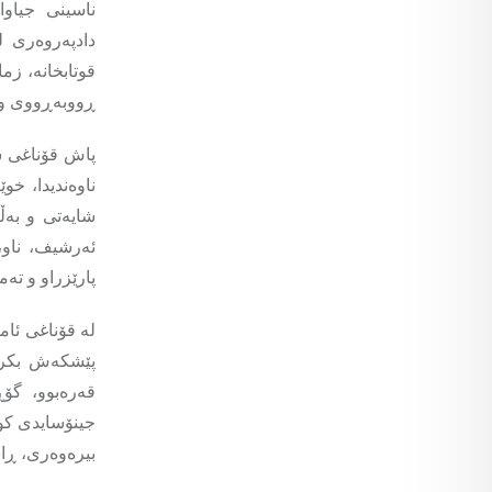
ناسینی جیاو
دادپەروەری ل
قوتابخانە، زم
ڕووبەڕووی ورد
پاش قۆناغی سە
ناوەندیدا، خو
شایەتی و بەڵگ
ئەرشیف، ناو،
پارێزراو و تەم
لە قۆناغی ئام
پێشکەش بکرێن
قەرەبوو، گۆڕ
جینۆسایدی کور
بیرەوەری، ڕاس