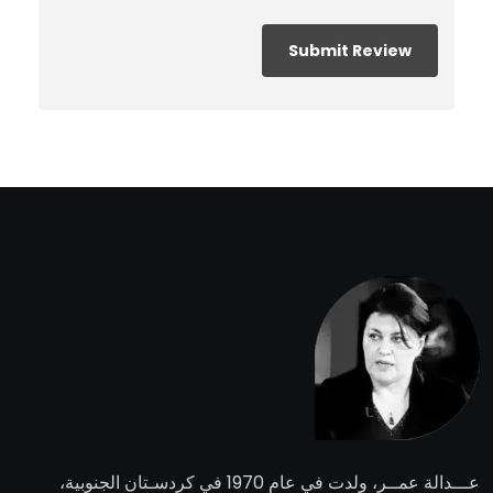
عـــدالة عمــر
، ولدت في عام 1970 في كردسـتان الجنوبية،