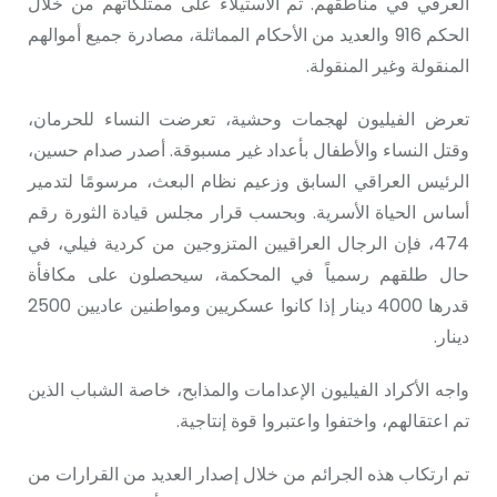
العرقي في مناطقهم. تم الاستيلاء على ممتلكاتهم من خلال
الحكم 916 والعديد من الأحكام المماثلة، مصادرة جميع أموالهم
المنقولة وغير المنقولة.
تعرض الفيليون لهجمات وحشية، تعرضت النساء للحرمان،
وقتل النساء والأطفال بأعداد غير مسبوقة. أصدر صدام حسين،
الرئيس العراقي السابق وزعيم نظام البعث، مرسومًا لتدمير
أساس الحياة الأسرية. وبحسب قرار مجلس قيادة الثورة رقم
474، فإن الرجال العراقيين المتزوجين من كردية فيلي، في
حال طلقهم رسمياً في المحكمة، سيحصلون على مكافأة
قدرها 4000 دينار إذا كانوا عسكريين ومواطنين عاديين 2500
دينار.
واجه الأكراد الفيليون الإعدامات والمذابح، خاصة الشباب الذين
تم اعتقالهم، واختفوا واعتبروا قوة إنتاجية.
تم ارتكاب هذه الجرائم من خلال إصدار العديد من القرارات من