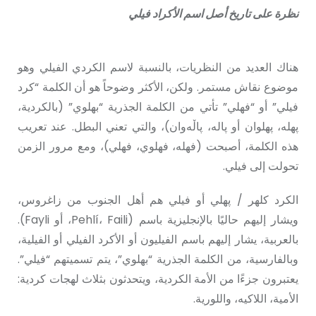
نظرة على تاريخ أصل اسم الأكراد فيلي
هناك العديد من النظريات، بالنسبة لاسم الكردي الفيلي وهو
موضوع نقاش مستمر. ولكن، الأكثر وضوحاً هو أن الكلمة “كرد
فيلي” أو “فهلي” تأتي من الكلمة الجذرية “بهلوي” (بالكردية،
پهلە، پهلوان أو پالە، پاڵەوان)، والتي تعني البطل. عند تعريب
هذه الكلمة، أصبحت (فهله، فهلوي، فهلي)، ومع مرور الزمن
تحولت إلى فيلي.
الكرد كلهر / پهلي أو فیلي هم أهل الجنوب من زاغروس،
ويشار إليهم حاليًا بالإنجليزية باسم (Pehlí، Faili، أو Fayli).
بالعربية، يشار إليهم باسم الفيليون أو الأکرد الفیلي أو الفیلیة،
وبالفارسية، من الكلمة الجذرية “بهلوي”، يتم تسميتهم “فيلي”.
يعتبرون جزءًا من الأمة الكردية، ويتحدثون بثلاث لهجات كردية:
الأمية، اللاكيه، واللورية.