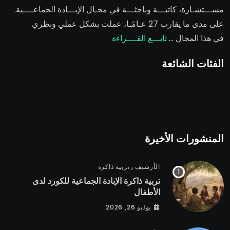
مســـتشـارة، كاتبـــة وباحثـــة في مجـال الإبـــادة الجماعــــية.
على مدى ما يقارب 27 عـامًـا، عملت بشكل عملي ونظري
في هذا المجال …
تابـــع القــــراءة
الفئات الشائعة
المنشورات الأخيرة
,
الأرشيف
تربية ذاكرة
تربية ذاكرة الإبادة الجماعية للكورد لدى
الأطفال
يوليو 26, 2026