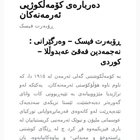
دەربارەی کۆمەڵکوژیی
ئەرمەنەکان
ڕۆبەرت فیسک
ڕۆبەرت فیسک – وەرگێرانی :
نەجمەدین فەقێ عەبدوڵلا –
کوردی
بە کۆمەڵکوشتنی گەلی ئەرمەن لە ١٩١٥ دا، کە
ناوم ناوە هۆڵۆکۆستی ئەرمەنەکان، یەکێکە لەو
تراژیدیا مێژووییانەی بە تێپەڕبوونی کات واتای
گەورەتر دەبەخشێت. ئێستا نزیکەی سەدەیەک
تێدەپەڕێت لەو کاتەوەی فەرمانڕەوایانی تورکیای
عوسمانی ملیۆن و نیوێک ئەرمەنیی کریستیانیان لە
باری فیزیکییەوە قڕ کرد. چ لە ڕێگای کوشتنی
ڕاستەوخۆ و مەیدانی- و پیاوەکانیانەوە، یان