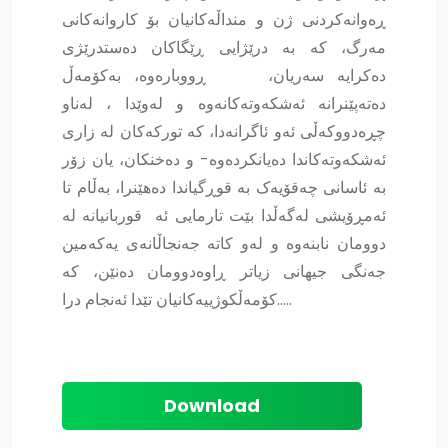
ڕەوانەکردنی ژن و منداڵەکانیان بۆ کاروانەکانی
مەرگ، کە بە درێژایی ڕێگاکان دەستدرێژی
دەکرایە سەریان، ڕووبارەوە، بەکۆمەڵ
دەتەپێنرانە ئەشکەوتەکانەوە و لەوێدا ، لەناو
چڕەدووکەڵی ئەو ئاگرانەدا، کە تورکەکان لە زاری
ئەشکەوتەکاندا دەیانکردەوە- و دەخنکان، یان زۆر
بە ئاسانی چەقۆیەک بە قوڕگیاندا دەهێنرا، بەڵام تا
ئەمڕۆیشی لەگەڵدا بێت تارمایی ئە قوربانیانە لە
دوومان نابنەوە و لەو کاتە جەنجاڵانەی یەکەمین
جەنگی جیهانی زیاتر ڕاوەدوومان دەنێن، کە
کۆمەڵکوژییەکانیان تێدا ئەنجام درا…..
Download