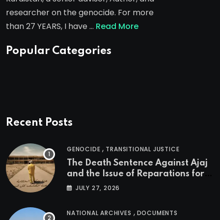
researcher on the genocide. For more
than 27 YEARS, I have …
Read More
Popular Categories
Recent Posts
,
GENOCIDE
TRANSITIONAL JUSTICE
The Death Sentence Against Ajaj
and the Issue of Reparations for
the Victims of the Kurdish
JULY 27, 2026
Genocide
,
NATIONAL ARCHIVES
DOCUMENTS