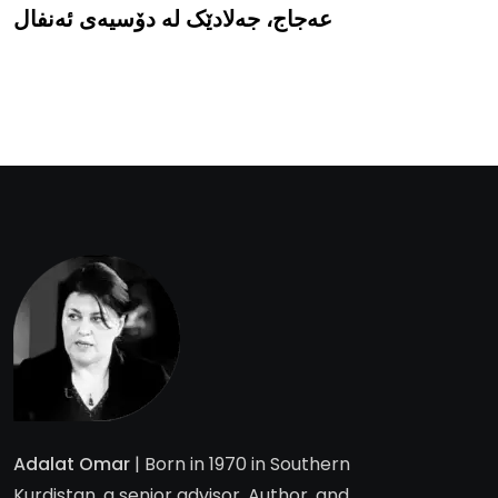
عەجاج، جەلادێک لە دۆسیەی ئەنفال
Adalat Omar
| Born in 1970 in Southern
Kurdistan, a senior advisor, Author, and