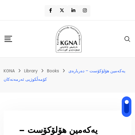
یەکەمین هۆلۆکۆست – دەربارەی
Books
Library
KGNA
کۆمەڵکوژیی ئەرمەنەکان
یەکەمین هۆلۆکۆست –