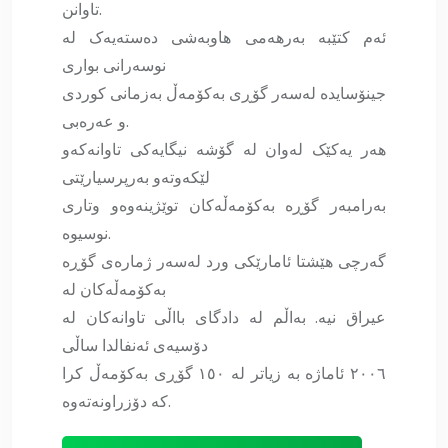
تاوانن.
ئەم کتێبە بەرهەمی ھاوبەشی دەستەیەک لە
نوسەرانی بواری
جینۆسایدە لەسەر گۆڕی بەکۆمەڵ بەزمانی کوردی
و عەرەبی.
هەر یەکێک لەوان لە گۆشە نیگایەکی تاوانەکەو
لێکەوتەو بەرپرسیارێتی
بەرامبەر گۆڕە بەکۆمەڵەکان توێژینەوەو وتاری
نوسیوە.
گەرچی ھێشتا ئامارێکی ورد لەسەر ژمارەی گۆڕە
بەکۆمەڵەکان لە
عیراق نیە. بەاڵم لە دادگای بااڵی تاوانەکان لە
دۆسیەی ئەنفالدا ساڵی
٢٠٠٦ ئاماژە بە زیاتر لە ١٥٠ گۆڕی بەکۆمەڵ کرا
کە دۆزراونەتەوە.