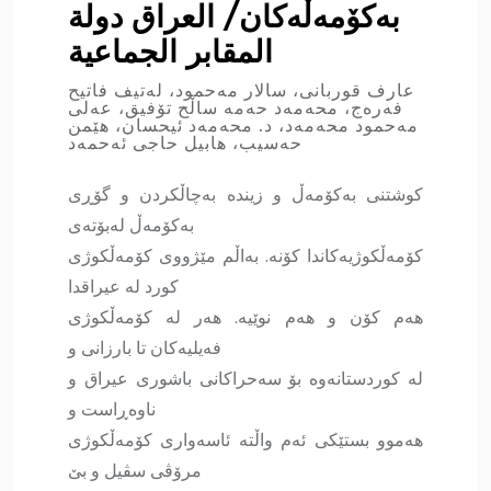
بەکۆمەڵەکان/ العراق دولة
المقابر الجماعية
عارف قوربانی، سالار مەحمود، لەتیف فاتیح
فەرەج، محەمەد حەمە ساڵح تۆفیق، عەلی
مەحمود محەمەد، د. محەمەد ئیحسان، هێمن
حەسیب، هابیل حاجی ئەحمەد
کوشتنی بەکۆمەڵ و زیندە بەچاڵکردن و گۆڕی
بەکۆمەڵ لەبۆتەی
کۆمەڵکوژیەکاندا کۆنە. بەاڵم مێژووی کۆمەڵکوژی
کورد لە عیراقدا
هەم کۆن و هەم نوێیە. هەر لە کۆمەڵکوژی
فەیلیەکان تا بارزانی و
لە کوردستانەوە بۆ سەحراکانی باشوری عیراق و
ناوەڕاست و
هەموو بستێکی ئەم واڵتە ئاسەواری کۆمەڵکوژی
مرۆڤی سڤیل و بێ