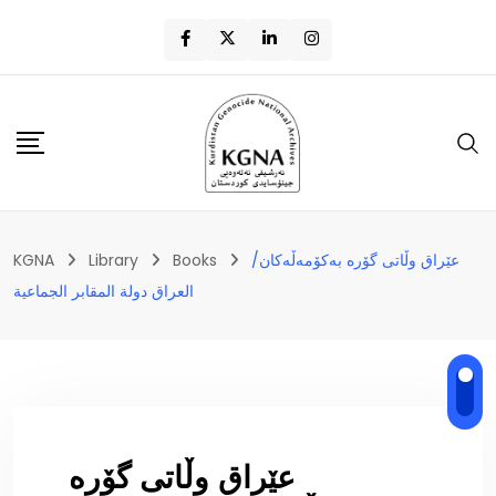
عێراق وڵاتی گۆرە بەکۆمەڵەکان/
Books
Library
KGNA
العراق دولة المقابر الجماعية
عێراق وڵاتی گۆرە