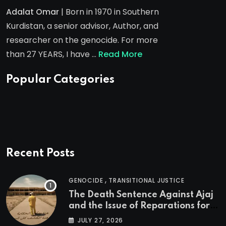
Adalat Omar
| Born in 1970 in Southern
Kurdistan, a senior advisor, Author, and
researcher on the genocide. For more
than 27 YEARS, I have …
Read More
Popular Categories
Recent Posts
,
GENOCIDE
TRANSITIONAL JUSTICE
The Death Sentence Against Ajaj
and the Issue of Reparations for
the Victims of the Kurdish
JULY 27, 2026