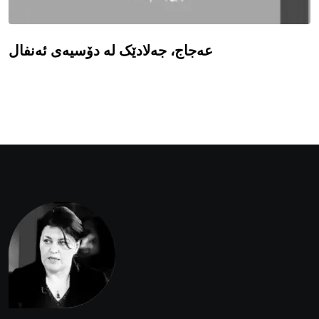
عەجاج، جەلادێک لە دۆسیەی ئەنفال