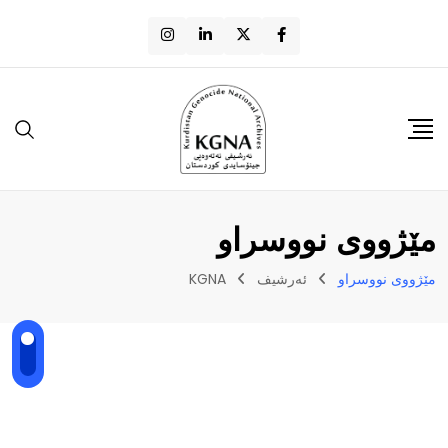
مێژووی نووسراو
مێژووی نووسراو
ئەرشیف
KGNA