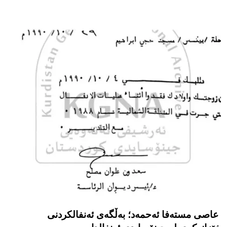
عاصی مستەفا ئەحمەد؛ بەڵگەی ئەنفالکردنی