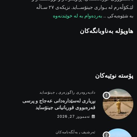
لێـکۆڵەرم لە بـواری جینۆســاید. نزیکەی ٢٧ سـاڵە
بە شێوەیەکی …
بەردەوام بە لە خوێندنەوە
هاوپۆلە بەناوبانگەکان
پۆستە نوێیەکان
,
دادپەروەری راگوزەری
جینۆساید
بڕیاری لەسێدارەدانی عەجاج و پرسی
قەرەبووی قوربانیانی جینۆساید
تەممووز 27, 2026
,
ئەرشیف
بەڵگەنامەکان