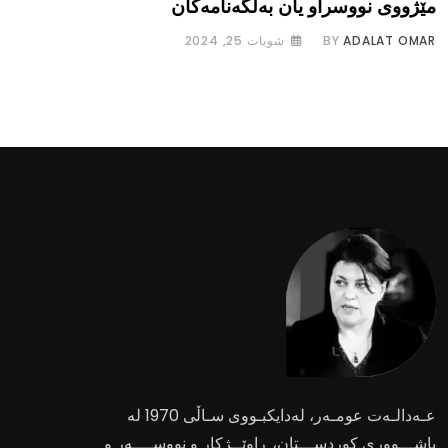
مێژووی نووسراو یان بەڵگەنامەکان
ADALAT OMAR
BY
شوبات 25, 2024
عـەدالـەت عومـەر
، لەدایکبـووی سـاڵی 1970 لە
باشـــووری کوردســـتان، ڕاوێــژکار و نووســــەر و