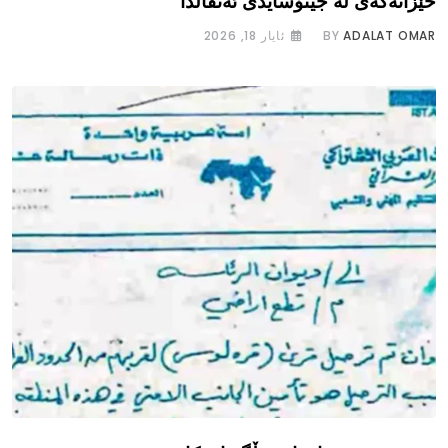
خێزانەکەی لە جینۆسایدی ئەنفالدا
ADALAT OMAR
BY
ئایار 18, 2026