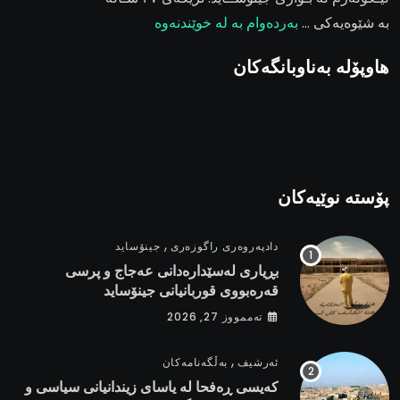
بە شێوەیەکی …
بەردەوام بە لە خوێندنەوە
هاوپۆلە بەناوبانگەکان
پۆستە نوێیەکان
,
دادپەروەری راگوزەری
جینۆساید
بڕیاری لەسێدارەدانی عەجاج و پرسی
قەرەبووی قوربانیانی جینۆساید
تەممووز 27, 2026
,
ئەرشیف
بەڵگەنامەکان
کەیسی ڕەفحا لە یاسای زیندانیانی سیاسی و