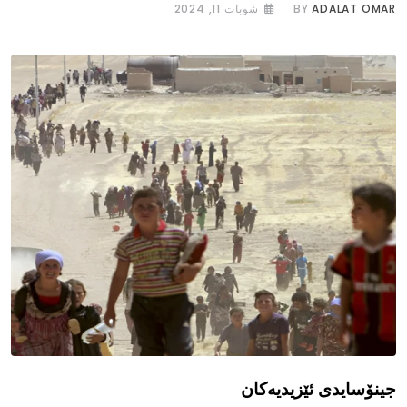
ADALAT OMAR
BY
شوبات 11, 2024
جینۆسایدی ئێزیدیەکان