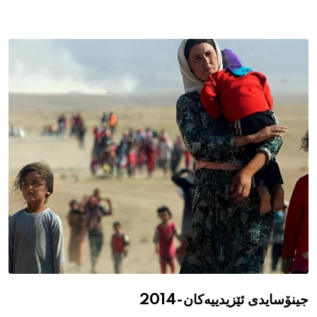
جینۆسایدی ئێزیدییەکان-2014