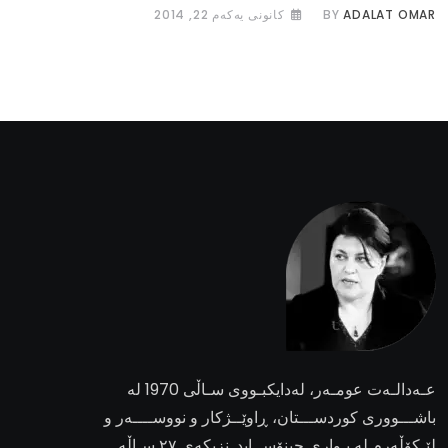
ADALAT OMAR
BY
كانونی یه‌كه‌م 22, 2014
عـەدالـەت عومـەر
، لەدایکبـووی سـاڵی 1970 لە
باشـــووری کوردســـتان، ڕاوێــژکار و نووســــەر و
لێـکۆڵەرم لە بـواری جینۆســاید. نزیکەی ٢٧ سـاڵە