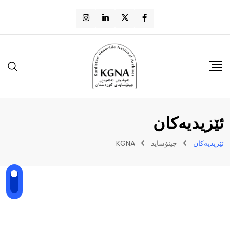
ئێزیدیەکان
ئێزیدیەکان
جینۆساید
KGNA