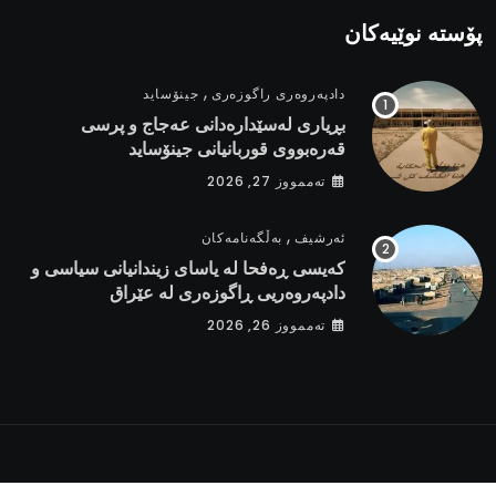
پۆستە نوێیەکان
,
دادپەروەری راگوزەری
جینۆساید
بڕیاری لەسێدارەدانی عەجاج و پرسی
قەرەبووی قوربانیانی جینۆساید
تەممووز 27, 2026
,
ئەرشیف
بەڵگەنامەکان
کەیسی ڕەفحا لە یاسای زیندانیانی سیاسی و
دادپەروەریی ڕاگوزەری لە عێراق
تەممووز 26, 2026