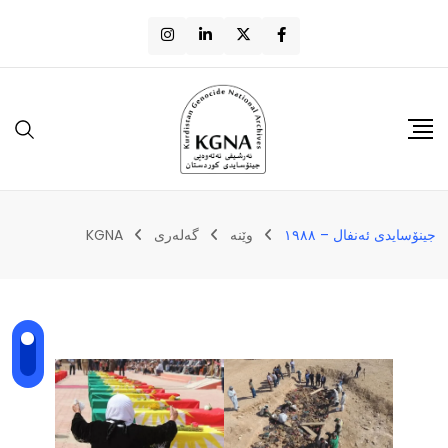
جینۆسایدی ئەنفال – ١٩٨٨
وێنه
گەلەری
KGNA