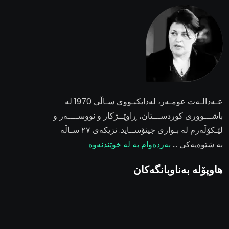
عـەدالـەت عومـەر
، لەدایکبـووی سـاڵی 1970 لە
باشـــووری کوردســـتان، ڕاوێــژکار و نووســــەر و
لێـکۆڵەرم لە بـواری جینۆســاید. نزیکەی ٢٧ سـاڵە
بە شێوەیەکی …
بەردەوام بە لە خوێندنەوە
هاوپۆلە بەناوبانگەکان