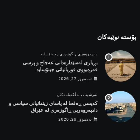
پۆستە نوێیەکان
,
دادپەروەری راگوزەری
جینۆساید
بڕیاری لەسێدارەدانی عەجاج و پرسی
قەرەبووی قوربانیانی جینۆساید
تەممووز 27, 2026
,
ئەرشیف
بەڵگەنامەکان
کەیسی ڕەفحا لە یاسای زیندانیانی سیاسی و
دادپەروەریی ڕاگوزەری لە عێراق
تەممووز 26, 2026