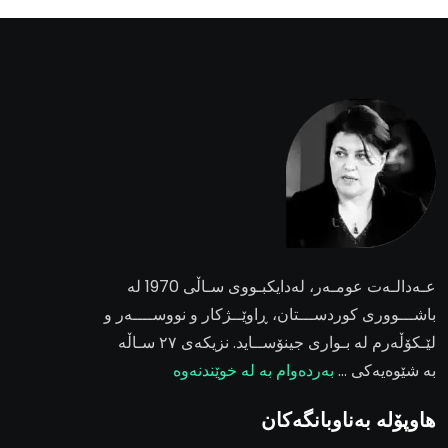
عـەدالـەت عومـەر
، لەدایکبـووی سـاڵی 1970 لە
باشـــووری کوردســـتان، ڕاوێــژکار و نووســــەر و
لێـکۆڵەرم لە بـواری جینۆســاید. نزیکەی ٢٧ سـاڵە
بە شێوەیەکی …
بەردەوام بە لە خوێندنەوە
هاوپۆلە بەناوبانگەکان