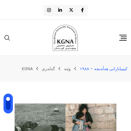
کیمیابارانی هەڵەبجە – ١٩٨٨
وێنه
گەلەری
KGNA